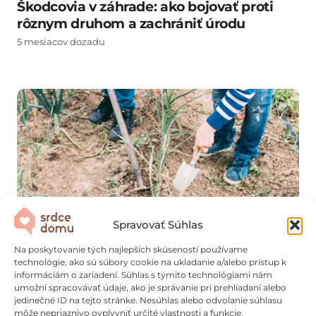
Škodcovia v záhrade: ako bojovať proti
rôznym druhom a zachrániť úrodu
5 mesiacov dozadu
Spravovať Súhlas
Na poskytovanie tých najlepších skúseností používame
Ako sadiť cibuľu: Vyhnite sa hnilobe a
technológie, ako sú súbory cookie na ukladanie a/alebo prístup k
informáciám o zariadení. Súhlas s týmito technológiami nám
zistite, kedy definitívne prestať polievať
umožní spracovávať údaje, ako je správanie pri prehliadaní alebo
6 mesiacov dozadu
jedinečné ID na tejto stránke. Nesúhlas alebo odvolanie súhlasu
môže nepriaznivo ovplyvniť určité vlastnosti a funkcie.