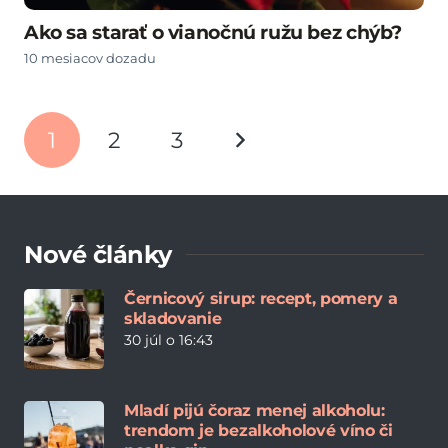
Ako sa starať o vianočnú ružu bez chýb?
10 mesiacov dozadu
1
2
3
Nové články
Černicový sirup: recept, pomery a
skladovanie
30 júl o 16:43
Mladí pijú čoraz menej alkoholu:
trendom je bezalkoholové víno či