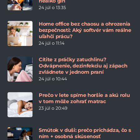
nealko gin
24 júl o 13:35
Home office bez chaosu a ohrozenia
bezpečnosti: Aký softvér vám reálne
uľahčí prácu?
24 júl o 11:14
Cítite z práčky zatuchlinu?
Odvápnenie, dezinfekciu aj zápach
zvládnete v jednom praní
24 júl o 10:44
Prečo v lete spíme horšie a akú rolu
v tom môže zohrať matrac
23 júl o 20:49
Smútok v duši: prečo prichádza, čo s
ním + osobná skúsenosť