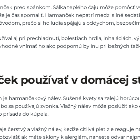
ček pred spánkom. Šálka teplého čaju môže pomôcť vytvo
že je čas spomaliť. Harmanček nepatrí medzi silné sedat
ôvodom, prečo si ho ľudia spájajú s oddychom, bezpeč
žíval aj pri prechladnutí, bolestiach hrdla, inhaláciách, 
 vhodné vnímať ho ako podpornú bylinu pri bežných ťažk
k používať v domácej sta
e harmančekový nálev. Sušené kvety sa zalejú horúcou
alebo sa používajú zvonka. Vlažný nálev môže poslúžiť ak
o prísada do kúpeľa.
e čerstvý a vlažný nálev, keďže citlivá pleť zle reaguje n
bzvlášť ak máte sklony k alergiám, naneste odvar najpr