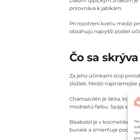
Ďalším typickým znakom je v
prirovnáva k jablkám.
Pri rozotrení kvetu medzi pr
obsahujú najvyšší podiel úči
Čo sa skrýv
Za jeho účinkami stojí prirod
zložiek. Medzi najznámejšie 
Chamazulén je látka, ktorá v
modrastú farbu. Spája sa s
Na 
Bisabolol je v kozmetike o
súb
buniek a zmierňuje podrážd
tým
pre