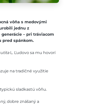
vocná vôňa s medovými
robili jednu z
 generácie – pri tráviacom
lu pred spánkom.
utita
L. Ľudovo sa mu hovorí
zuje na tradičné využitie
 typickú sladkastú vôňu.
mný, dobre znášaný a