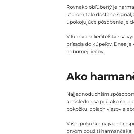
Rovnako obľúbený je harman
ktorom telo dostane signál, 
upokojujúce pôsobenie je d
V ľudovom liečiteľstve sa vyu
prísada do kúpeľov. Dnes je
odbornej liečby.
Ako harmanče
Najjednoduchším spôsobom j
a následne sa pijú ako čaj 
pokožku, oplach vlasov aleb
Vašej pokožke najviac prospej
prvom použití harmančeka, o