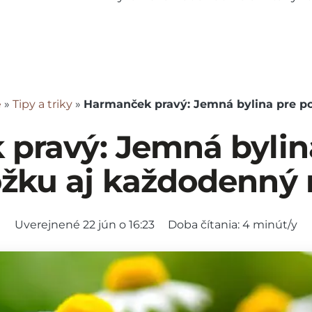
e
»
Tipy a triky
»
Harmanček pravý: Jemná bylina pre po
pravý: Jemná bylina
žku aj každodenný r
Doba čítania:
4
minút/y
Uverejnené
22 jún o 16:23