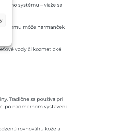
rvového systému – viaže sa
kov.
by
m. Vďaka tomu môže harmanček
pleťové vody či kozmetické
ny. Tradične sa používa pri
e či po nadmernom vystavení
rodzenú rovnováhu kože a