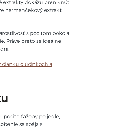
é extrakty dokážu preniknúť
, že harmančekový extrakt
rostlivosť s pocitom pokoja.
e. Práve preto sa ideálne
dni.
 článku o účinkoch a
ku
 pocite ťažoby po jedle,
obenie sa spája s