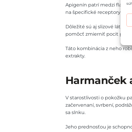
súh
Apigenín patrí medzi flavon
na špecifické receptory v m
Dôležité sú aj slizové látky
pomôcť zmierniť pocit podrá
Táto kombinácia z neho robí 
extrakty.
Harmanček a 
V starostlivosti o pokožku p
začervenaní, svrbení, podr
sa slnku.
Jeho prednosťou je schopno