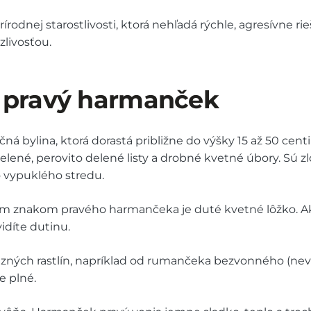
írodnej starostlivosti, ktorá nehľadá rýchle, agresívne ri
livosťou.
 pravý harmanček
á bylina, ktorá dorastá približne do výšky 15 až 50 cen
lené, perovito delené listy a drobné kvetné úbory. Sú zl
o vypuklého stredu.
cím znakom pravého harmančeka je duté kvetné lôžko. Ak 
idíte dutinu.
buzných rastlín, napríklad od rumančeka bezvonného (n
e plné.