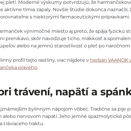
ivej pleti. Moderné výskumy potvrdzujú, že harmančekov
kde aktívne tlmia zápaly. Novšie štúdie dokonca naznačili
porovnateľne s niektorými farmaceutickými prípravkami.
rmanček výnimočné miesto aj preto, že spája fyzickú sta
ni prenikavo, skôr navodzuje ticho, mäkkosť a spomaleni
kúpeľov alebo na jemnú starostlivosť o pleť po náročnom 
inný profil tejto rastliny, viac nájdete v
herbári VAANOK v
rmančeka pravého
.
i trávení, napätí a spán
jznámejším bylinným nápojom vôbec. Tradične sa pije pri
h alebo nervovom napätí. Jeho jemné spazmolytické pôs
 tráviaceho traktu.