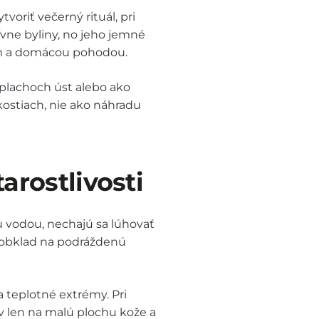
riť večerný rituál, pri
ívne byliny, no jeho jemné
ím a domácou pohodou.
výplachoch úst alebo ako
ostiach, nie ako náhradu
rostlivosti
 vodou, nechajú sa lúhovať
o obklad na podráždenú
a teplotné extrémy. Pri
v len na malú plochu kože a