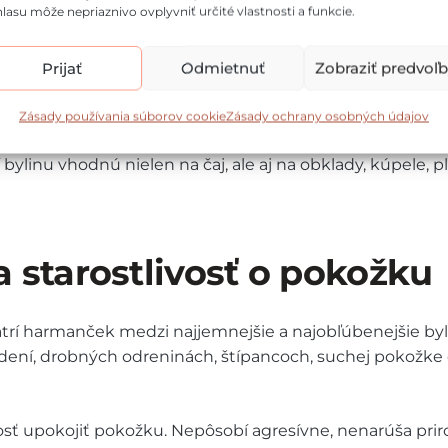
lasu môže nepriaznivo ovplyvniť určité vlastnosti a funkcie.
oidy a intenzívne sa skúma jeho vplyv na upokojenie ne
ozgu, čím navodzuje pocit uvoľnenia bez vedľajších účin
Prijať
Odmietnuť
Zobraziť predvoľ
, ktoré vytvárajú na pokožke a slizniciach ochranný fil
ždenia a suchosti.
Zásady používania súborov cookie
Zásady ochrany osobných údajov
bylinu vhodnú nielen na čaj, ale aj na obklady, kúpele, 
starostlivosť o pokožku
atrí harmanček medzi najjemnejšie a najobľúbenejšie byli
áždení, drobných odreninách, štípancoch, suchej pokožk
sť upokojiť pokožku. Nepôsobí agresívne, nenarúša pri