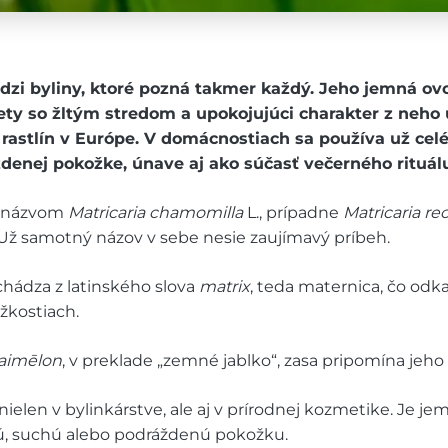
dzi byliny, ktoré pozná takmer každý. Jeho jemná o
ty so žltým stredom a upokojujúci charakter z neho u
 rastlín v Európe. V domácnostiach sa používa už celé
ždenej pokožke, únave aj ako súčasť večerného rituá
d názvom
Matricaria chamomilla
L., prípadne
Matricaria rec
Už samotný názov v sebe nesie zaujímavý príbeh.
hádza z latinského slova
matrix
, teda maternica, čo odka
žkostiach.
aimēlon
, v preklade „zemné jablko“, zasa pripomína jeho
elen v bylinkárstve, ale aj v prírodnej kozmetike. Je je
ú, suchú alebo podráždenú pokožku.