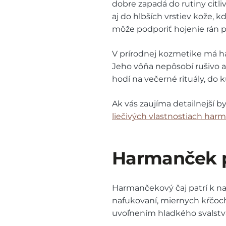
dobre zapadá do rutiny citl
aj do hlbších vrstiev kože, 
môže podporiť hojenie rán 
V prírodnej kozmetike má ha
Jeho vôňa nepôsobí rušivo a
hodí na večerné rituály, do 
Ak vás zaujíma detailnejší byl
liečivých vlastnostiach ha
Harmanček pr
Harmančekový čaj patrí k na
nafukovaní, miernych kŕčoc
uvoľnením hladkého svalstva