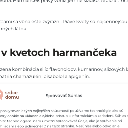
ôňa. Harmanček pravý vonia jemne sladko, teplo a troc
stami sa vôňa ešte zvýrazní. Práve kvety sú najcennejšou 
nných látok.
a v kvetoch harmančeka
zená kombinácia silíc flavonoidov, kumarínov, slizových l
patria chamazulén, bisabolol a apigenín.
zniká najmä pri spracovaní harmančekovej silice a dodáva
Spravovať Súhlas
 protizápalovým a upokojujúcim pôsobením.
poskytovanie tých najlepších skúseností používame technológie, ako sú
bľúbený pre svoj jemný účinok na podráždenú pokožku –
ory cookie na ukladanie a/alebo prístup k informáciám o zariadení. Súhlas 
enie.
ito technológiami nám umožní spracovávať údaje, ako je správanie pri
hliadaní alebo jedinečné ID na tejto stránke. Nesúhlas alebo odvolanie