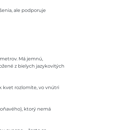
ešenia, ale podporuje
timetrov. Má jemnú,
ožené z bielych jazykovitých
kvet rozlomíte, vo vnútri
evoňavého), ktorý nemá