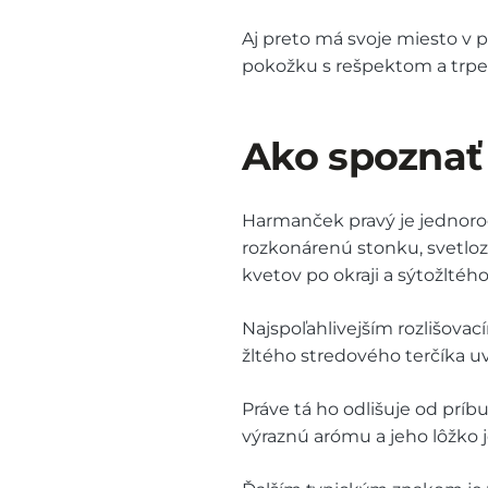
Aj preto má svoje miesto v pr
pokožku s rešpektom a trpez
Ako spoznať
Harmanček pravý je jednoročn
rozkonárenú stonku, svetloze
kvetov po okraji a sýtožltéh
Najspoľahlivejším rozlišova
žltého stredového terčíka uv
Práve tá ho odlišuje od prí
výraznú arómu a jeho lôžko j