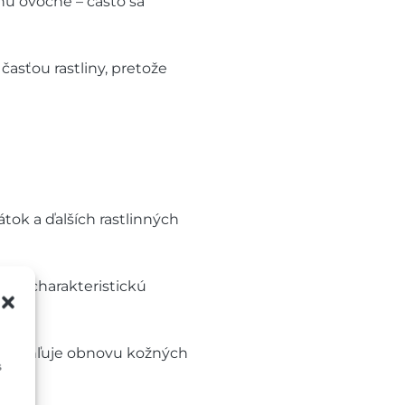
hu ovocne – často sa
časťou rastliny, pretože
átok a ďalších rastlinných
 jej charakteristickú
 urýchľuje obnovu kožných
s