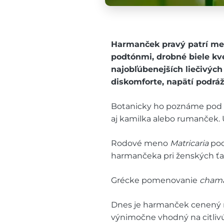
Harmanček pravý patrí me
podtónmi, drobné biele kve
najobľúbenejších liečivých
diskomforte, napätí podrá
Botanicky ho poznáme po
aj kamilka alebo rumanček. 
Rodové meno
Matricaria
poc
harmančeka pri ženských ťa
Grécke pomenovanie
cham
Dnes je harmanček cenený ni
výnimočne vhodný na citliv