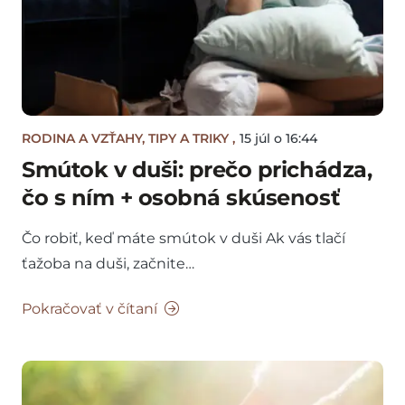
RODINA A VZŤAHY
,
TIPY A TRIKY
,
15 júl o 16:44
Smútok v duši: prečo prichádza,
čo s ním + osobná skúsenosť
Čo robiť, keď máte smútok v duši Ak vás tlačí
ťažoba na duši, začnite…
Pokračovať v čítaní