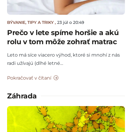
BÝVANIE
,
TIPY A TRIKY
,
23 júl o 20:49
Prečo v lete spíme horšie a akú
rolu v tom môže zohrať matrac
Leto má síce viacero výhod, ktoré si mnohí z nás
radi užívajú (dlhé letné…
Pokračovať v čítaní
Záhrada