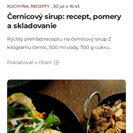
KUCHYŇA
,
RECEPTY
,
30 júl o 16:43
Černicový sirup: recept, pomery
a skladovanie
Rýchly prehľad:receptu na černicový sirup Z
kilogramu černíc, 500 ml vody, 700 g cukru…
Pokračovať v čítaní