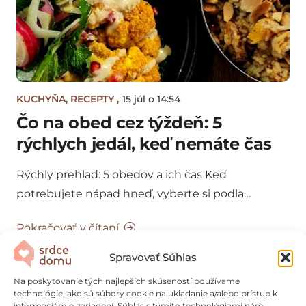
KUCHYŇA
,
RECEPTY
,
15 júl o 14:54
Čo na obed cez týždeň: 5
rýchlych jedál, keď nemáte čas
Rýchly prehľad: 5 obedov a ich čas Keď
potrebujete nápad hneď, vyberte si podľa…
Pokračovať v čítaní
Spravovať Súhlas
Zdravie
Na poskytovanie tých najlepších skúseností používame
technológie, ako sú súbory cookie na ukladanie a/alebo prístup k
informáciám o zariadení. Súhlas s týmito technológiami nám