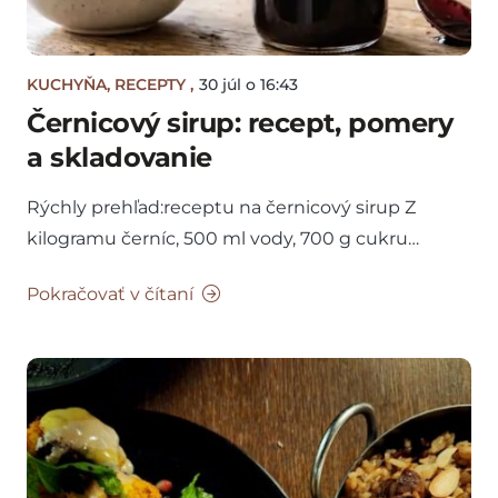
KUCHYŇA
,
RECEPTY
,
30 júl o 16:43
Černicový sirup: recept, pomery
a skladovanie
Rýchly prehľad:receptu na černicový sirup Z
kilogramu černíc, 500 ml vody, 700 g cukru…
Pokračovať v čítaní