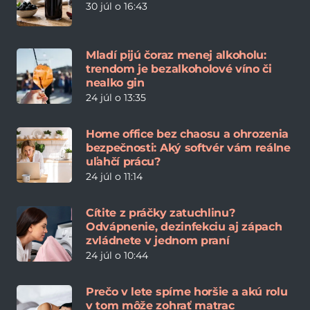
30 júl o 16:43
Mladí pijú čoraz menej alkoholu:
trendom je bezalkoholové víno či
nealko gin
24 júl o 13:35
Home office bez chaosu a ohrozenia
bezpečnosti: Aký softvér vám reálne
uľahčí prácu?
24 júl o 11:14
Cítite z práčky zatuchlinu?
Odvápnenie, dezinfekciu aj zápach
zvládnete v jednom praní
24 júl o 10:44
Prečo v lete spíme horšie a akú rolu
v tom môže zohrať matrac