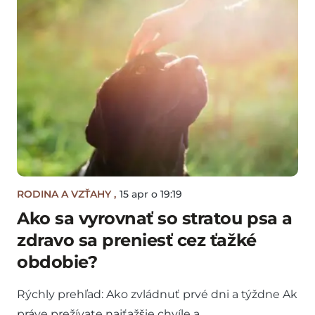
RODINA A VZŤAHY
,
15 apr o 19:19
Ako sa vyrovnať so stratou psa a
zdravo sa preniesť cez ťažké
obdobie?
Rýchly prehľad: Ako zvládnuť prvé dni a týždne Ak
práve prežívate najťažšie chvíle a…