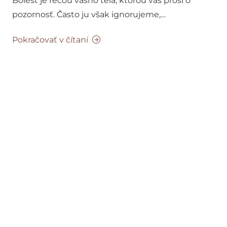
Bolesť je rečou vášho tela, ktorou vás prosí o
pozornosť. Často ju však ignorujeme,…
Pokračovať v čítaní