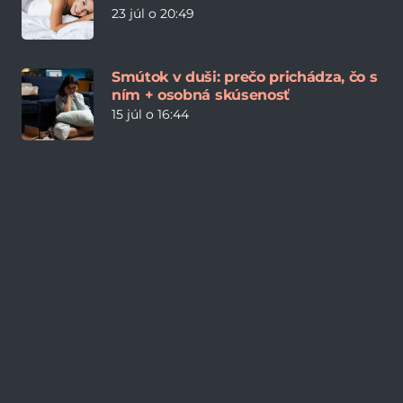
23 júl o 20:49
Smútok v duši: prečo prichádza, čo s
ním + osobná skúsenosť
15 júl o 16:44