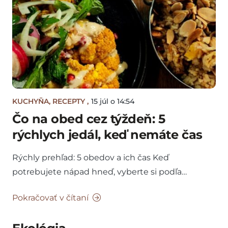
KUCHYŇA
,
RECEPTY
,
15 júl o 14:54
Čo na obed cez týždeň: 5
rýchlych jedál, keď nemáte čas
Rýchly prehľad: 5 obedov a ich čas Keď
potrebujete nápad hneď, vyberte si podľa…
Pokračovať v čítaní