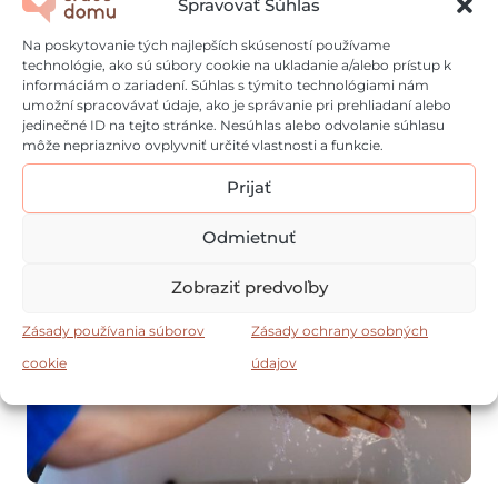
Spravovať Súhlas
Na poskytovanie tých najlepších skúseností používame
technológie, ako sú súbory cookie na ukladanie a/alebo prístup k
informáciám o zariadení. Súhlas s týmito technológiami nám
12 škodlivých vecí u vás doma, ktoré vás
umožní spracovávať údaje, ako je správanie pri prehliadaní alebo
jedinečné ID na tejto stránke. Nesúhlas alebo odvolanie súhlasu
prekvapia
môže nepriaznivo ovplyvniť určité vlastnosti a funkcie.
1 rok dozadu
Prijať
Odmietnuť
Zobraziť predvoľby
Zásady používania súborov
Zásady ochrany osobných
cookie
údajov