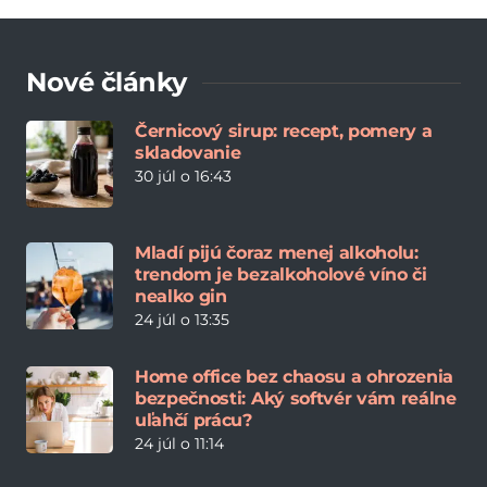
Nové články
Černicový sirup: recept, pomery a
skladovanie
30 júl o 16:43
Mladí pijú čoraz menej alkoholu:
trendom je bezalkoholové víno či
nealko gin
24 júl o 13:35
Home office bez chaosu a ohrozenia
bezpečnosti: Aký softvér vám reálne
uľahčí prácu?
24 júl o 11:14