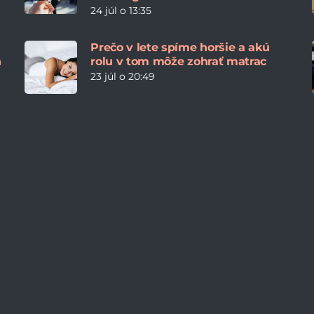
24 júl o 13:35
Prečo v lete spíme horšie a akú
h
rolu v tom môže zohrať matrac
23 júl o 20:49