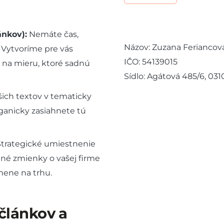
ánkov):
Nemáte čas,
Názov: Zuzana Feriancov
 Vytvoríme pre vás
IČO: 54139015
 na mieru, ktoré sadnú
Sídlo: Agátová 485/6, 03
ich textov v tematicky
ganicky zasiahnete tú
trategické umiestnenie
né zmienky o vašej firme
mene na trhu.
 článkov a