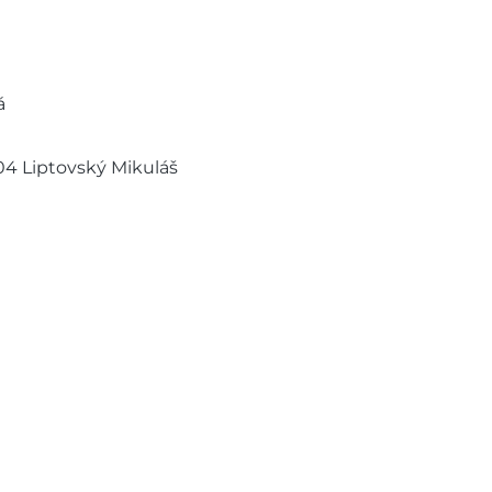
á
104 Liptovský Mikuláš