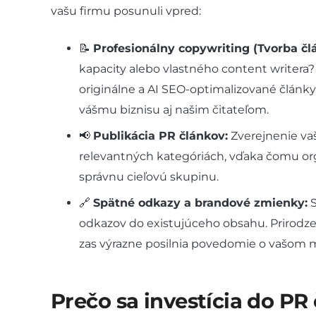
vašu firmu posunuli vpred:
📝
Profesionálny copywriting (Tvorba čl
kapacity alebo vlastného content writera?
originálne a AI SEO-optimalizované články
vášmu biznisu aj našim čitateľom.
📢
Publikácia PR článkov:
Zverejnenie vaš
relevantných kategóriách, vďaka čomu or
správnu cieľovú skupinu.
🔗
Spätné odkazy a brandové zmienky:
S
odkazov do existujúceho obsahu. Prirodze
zas výrazne posilnia povedomie o vašom 
Prečo sa investícia do PR