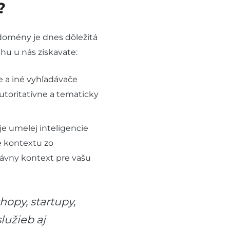
?
j domény je dnes dôležitá
hu u nás získavate:
 a iné vyhľadávače
toritatívne a tematicky
e umelej inteligencie
e kontextu zo
rávny kontext pre vašu
hopy, startupy,
lužieb aj