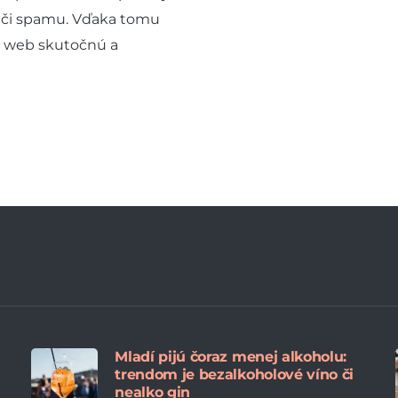
u či spamu. Vďaka tomu
š web skutočnú a
Mladí pijú čoraz menej alkoholu:
trendom je bezalkoholové víno či
nealko gin