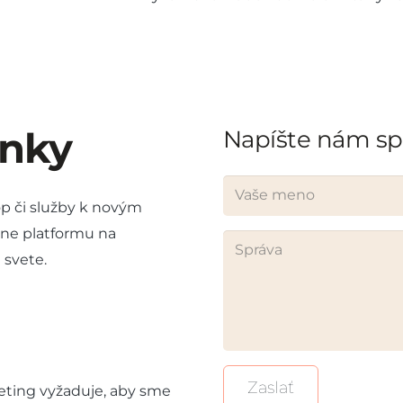
ánky
Napíšte nám sp
op či služby k novým
ne platformu na
 svete.
Zaslať
eting vyžaduje, aby sme