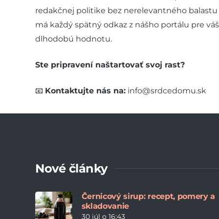
redakčnej politike bez nerelevantného balast
má každý spätný odkaz z nášho portálu pre vá
dlhodobú hodnotu.
Ste pripravení naštartovať svoj rast?
📧
Kontaktujte nás na:
info@srdcedomu.sk
Nové články
Černicový sirup: recept, pomery a
skladovanie
30 júl o 16:43