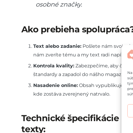
osobné značky.
Ako prebieha spolupráca
Text alebo zadanie:
Pošlete nám svoj prip
nám zveríte tému a my text radi napíšeme
Kontrola kvality:
Zabezpečíme, aby článok
Na 
štandardy a zapadol do nášho magazínu.
súb
tým
Nasadenie online:
Obsah vypublikujeme d
pre
kde zostáva zverejnený natrvalo.
súh
Technické špecifikácie p
texty: