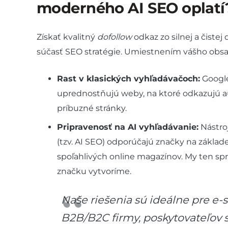
moderného AI SEO oplatí
Získať kvalitný
dofollow
odkaz zo silnej a čiste
súčasť SEO stratégie. Umiestnením vášho obsa
Rast v klasických vyhľadávačoch:
Google
uprednostňujú weby, na ktoré odkazujú au
príbuzné stránky.
Pripravenosť na AI vyhľadávanie:
Nástroj
(tzv. AI SEO) odporúčajú značky na základ
spoľahlivých online magazínov. My ten sp
značku vytvoríme.
Naše riešenia sú ideálne pre e-s
B2B/B2C firmy, poskytovateľov s