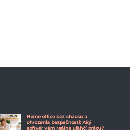
Home office bez chaosu a
ohrozenia bezpečnosti: Aký
softvér vám reálne uľahčí prácu?