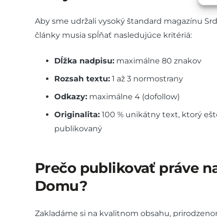
Aby sme udržali vysoký štandard magazínu S
články musia spĺňať nasledujúce kritériá:
Dĺžka nadpisu:
maximálne 80 znakov
Rozsah textu:
1 až 3 normostrany
Odkazy:
maximálne 4 (dofollow)
Originalita:
100 % unikátny text, ktorý eš
publikovaný
Prečo publikovať práve n
Domu?
Zakladáme si na kvalitnom obsahu, prirodzenom