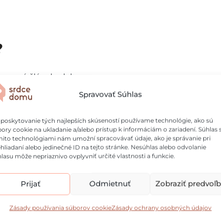
?
ravený článok, alebo
 za vás.
Spravovať Súhlas
 spĺňal technické
poskytovanie tých najlepších skúseností používame technológie, ako sú
ory cookie na ukladanie a/alebo prístup k informáciám o zariadení. Súhlas 
ito technológiami nám umožní spracovávať údaje, ako je správanie pri
o vybranej kategórie,
hliadaní alebo jedinečné ID na tejto stránke. Nesúhlas alebo odvolanie
lasu môže nepriaznivo ovplyvniť určité vlastnosti a funkcie.
Prijať
Odmietnuť
Zobraziť predvoľ
re dodané
Zásady používania súborov cookie
Zásady ochrany osobných údajov