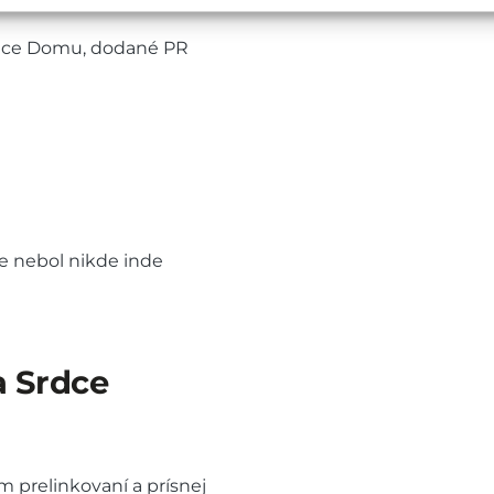
rdce Domu, dodané PR
te nebol nikde inde
a Srdce
 prelinkovaní a prísnej