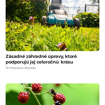
Zásadné záhradné úpravy, ktoré
podporujú jej celoročnú krásu
12 mesiacov dozadu