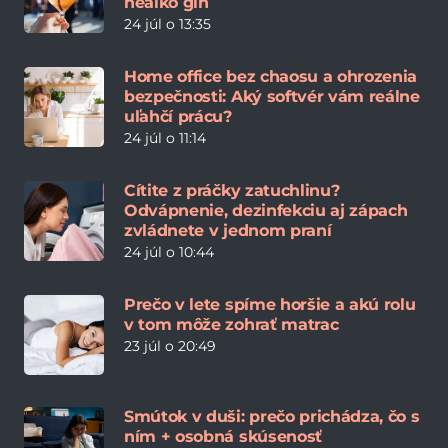
nealko gin
24 júl o 13:35
Home office bez chaosu a ohrozenia
bezpečnosti: Aký softvér vám reálne
uľahčí prácu?
24 júl o 11:14
Cítite z práčky zatuchlinu?
Odvápnenie, dezinfekciu aj zápach
zvládnete v jednom praní
24 júl o 10:44
Prečo v lete spíme horšie a akú rolu
v tom môže zohrať matrac
23 júl o 20:49
Smútok v duši: prečo prichádza, čo s
ním + osobná skúsenosť