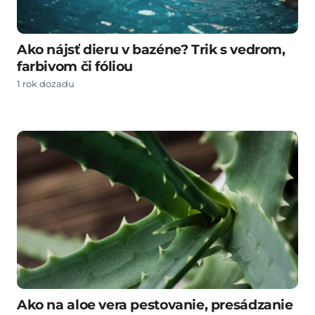
Ako nájsť dieru v bazéne? Trik s vedrom,
farbivom či fóliou
1 rok dozadu
Ako na aloe vera pestovanie, presádzanie