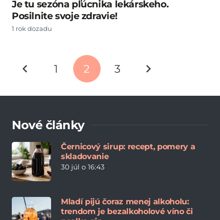
Je tu sezóna pľúcnika lekárskeho.
Posilnite svoje zdravie!
1 rok dozadu
1
2
3
Nové články
Černicový sirup: recept, pomery a
skladovanie
30 júl o 16:43
Mladí pijú čoraz menej alkoholu:
trendom je bezalkoholové víno či