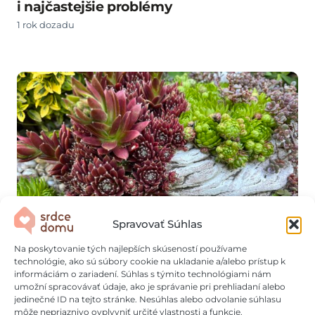
i najčastejšie problémy
1 rok dozadu
Spravovať Súhlas
Zvädne vám čokoľvek zelené? Skalná
Na poskytovanie tých najlepších skúseností používame
ruža vás nesklame!
technológie, ako sú súbory cookie na ukladanie a/alebo prístup k
informáciám o zariadení. Súhlas s týmito technológiami nám
1 rok dozadu
umožní spracovávať údaje, ako je správanie pri prehliadaní alebo
jedinečné ID na tejto stránke. Nesúhlas alebo odvolanie súhlasu
môže nepriaznivo ovplyvniť určité vlastnosti a funkcie.