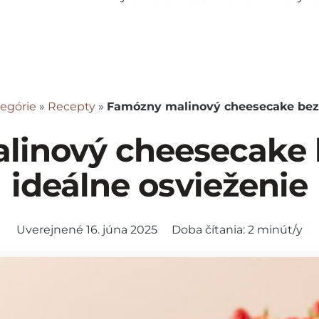
egórie
»
Recepty
»
Famózny malinový cheesecake bez 
inový cheesecake 
ideálne osvieženie
Doba čítania:
2
minút/y
Uverejnené
16. júna 2025