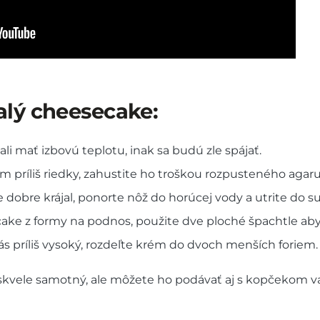
alý cheesecake:
i mať izbovú teplotu, inak sa budú zle spájať.
 príliš riedky, zahustite ho troškou rozpusteného agaru 
dobre krájal, ponorte nôž do horúcej vody a utrite do
ke z formy na podnos, použite dve ploché špachtle aby
ás príliš vysoký, rozdeľte krém do dvoch menších foriem.
kvele samotný, ale môžete ho podávať aj s kopčekom van