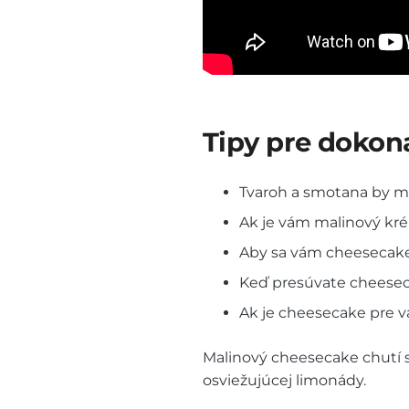
Tipy pre dokon
Tvaroh a smotana by mal
Ak je vám malinový krém
Aby sa vám cheesecake 
Keď presúvate cheeseca
Ak je cheesecake pre v
Malinový cheesecake chutí s
osviežujúcej limonády.