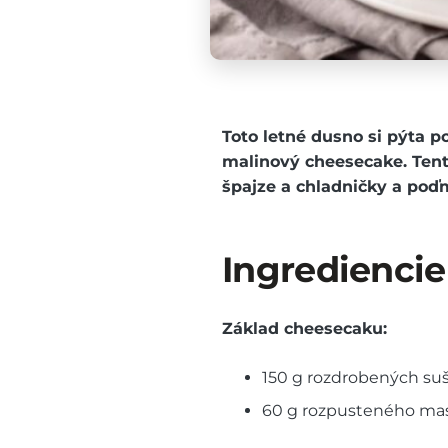
Toto letné dusno si pýta p
malinový cheesecake. Tent
špajze a chladničky a poď
Ingrediencie
Základ cheesecaku:
150 g rozdrobených suš
60 g rozpusteného ma