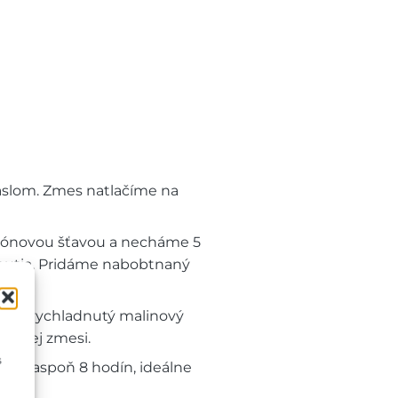
slom. Zmes natlačíme na
trónovou šťavou a necháme 5
nutia. Pridáme nabobtnaný
.
áme vychladnutý malinový
hovej zmesi.
s
čke aspoň 8 hodín, ideálne