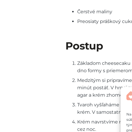
Čerstvé maliny
Preosiaty práškový cuk
Postup
Základom cheesecaku 
dno formy s priemerom
Medzitým si pripravím
minút postáť. V hrnci
agar a krém zhomogeni
Tvaroh vyšľaháme s cu
krém. V samostatnej m
Na 
súb
Krém navrstvíme na su
tým
cez noc.
pre