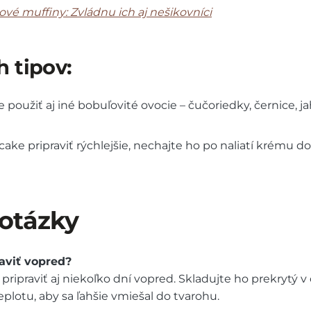
é muffiny: Zvládnu ich aj nešikovníci
h tipov:
oužiť aj iné bobuľovité ovocie – čučoriedky, černice, j
ke pripraviť rýchlejšie, nechajte ho po naliatí krému d
 otázky
aviť vopred?
ripraviť aj niekoľko dní vopred. Skladujte ho prekrytý v
eplotu, aby sa ľahšie vmiešal do tvarohu.