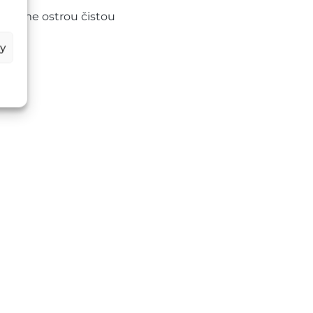
ájame ostrou čistou
by