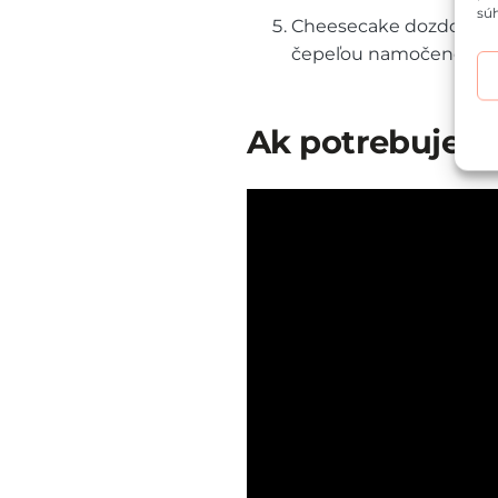
súh
Cheesecake dozdobíme
čepeľou namočenou v h
Ak potrebujete,