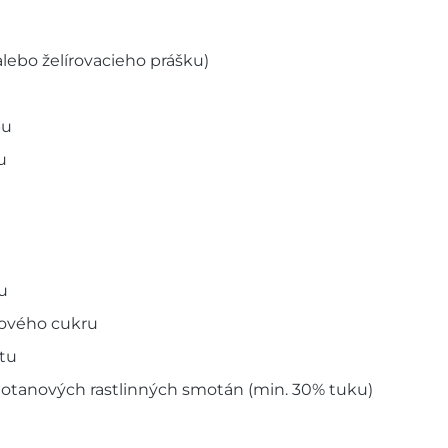
lebo želírovacieho prášku)
bu
u
u
kového cukru
ktu
otanových rastlinných smotán (min. 30% tuku)