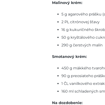
Malinový krém:
5 g agarového prášku (a
2 PL citrónovej šťavy
16 g kukuričného škro
50 g kryštálového cukr
290 g čerstvých malín
Smotanový krém:
450 g mäkkého tvaroh
90 g preosiateho práš
1 ČL vanilkového extra
160 ml schladených sm
Na dozdobenie: