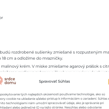
or
budú rozdrobené sušienky zmiešané s rozpusteným ma
 18 cm a odložíme do mrazničky.
e malinový krém. V miske zmiešame agarový prášok s ci
 zmiešame maliny s cukrom a škrobom a varíme do zhust
zujeme. Prepasírujeme cez sitko a necháme vychladnúť
Spravovať Súhlas
krom a vanilkou do nadýchanej hmoty. Postupne zašľah
iske vyšľaháme smotany a jemne ich vmiešame do tvaro
poskytovanie tých najlepších skúseností používame technológie, ako sú
ory cookie na ukladanie a/alebo prístup k informáciám o zariadení. Súhlas 
šienkový základ a uhladíme. Necháme stuhnúť v chladni
ito technológiami nám umožní spracovávať údaje, ako je správanie pri
hliadaní alebo jedinečné ID na tejto stránke. Nesúhlas alebo odvolanie