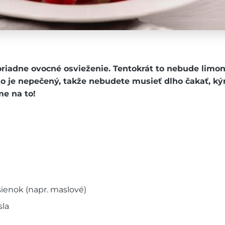
oriadne ovocné osvieženie. Tentokrát to nebude limo
o je nepečený, takže nebudete musieť dlho čakať, ký
me na to!
ienok (napr. maslové)
sla