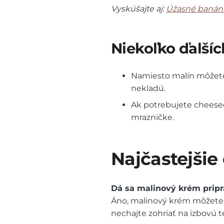
Vyskúšajte aj:
Úžasné banánov
Niekoľko ďalšíc
Namiesto malín môžete p
nekladú.
Ak potrebujete cheeseca
mrazničke.
Najčastejšie
Dá sa malinový krém pripr
Áno, malinový krém môžete p
nechajte zohriať na izbovú t