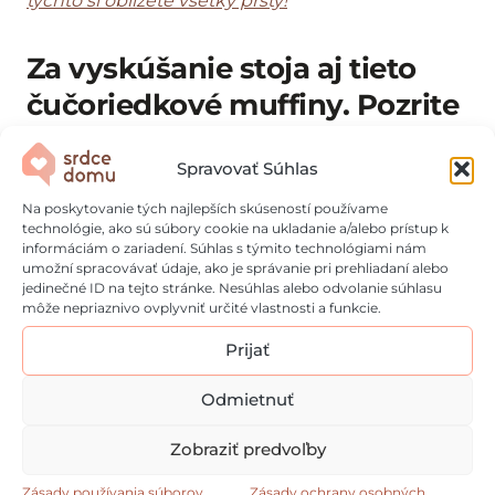
týchto si oblížete všetky prsty!
Za vyskúšanie stoja aj tieto
čučoriedkové muffiny. Pozrite
si videorecept:
Spravovať Súhlas
Na poskytovanie tých najlepších skúseností používame
technológie, ako sú súbory cookie na ukladanie a/alebo prístup k
informáciám o zariadení. Súhlas s týmito technológiami nám
umožní spracovávať údaje, ako je správanie pri prehliadaní alebo
jedinečné ID na tejto stránke. Nesúhlas alebo odvolanie súhlasu
môže nepriaznivo ovplyvniť určité vlastnosti a funkcie.
Prijať
Odmietnuť
Zobraziť predvoľby
Zásady používania súborov
Zásady ochrany osobných