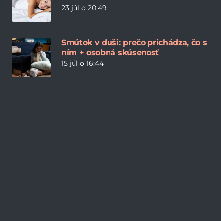
23 júl o 20:49
Smútok v duši: prečo prichádza, čo s
ním + osobná skúsenosť
15 júl o 16:44