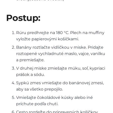
Postup:
Rúru predhrejte na 180 °C. Plech na muffiny
vyložte papierovými košíčkami.
Banány roztlačte vidličkou v miske. Pridajte
roztopené vychladnuté maslo, vajce, vanilku
a premiešajte.
V druhej miske zmiešajte múku, soľ, kypriaci
prášok a sódu.
Sypkú zmes vmiešajte do banánovej zmesi,
aby sa všetko prepojilo.
Vmiešajte čokoládové kúsky alebo iné
príchute podľa chuti.
Cesto rozdeľte do pripravených košíčkov,