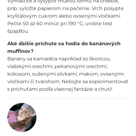
Vymastite a vysypte múkou formu na chlebík,
príp. vyložte papierom na pečenie. Vrch posypte
kryštálovým cukrom alebo ovsenými vločkami.
Pečte 50 až 60 minút pri 190 °C, urobte test
špajdľou.
Aké ďalšie príchute sa hodia do banánových
muffinov?
Banány sa kamarátia napríklad so škoricou,
vlašskými orechmi, pekanovými orechmi,
kokosom, sušenými slivkami, makom, ovsenými
vločkami či tvarohom. Nebojte sa experimentovať
s príchuťami podľa vlastnej fantázie a chuti!