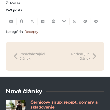
Zuzana
249 posts
Kategória:
Recepty
Predchádzajúci
Nasledujúci
článok
článok
Nové články
Černicový sirup: recept, pomery a
skladovanie