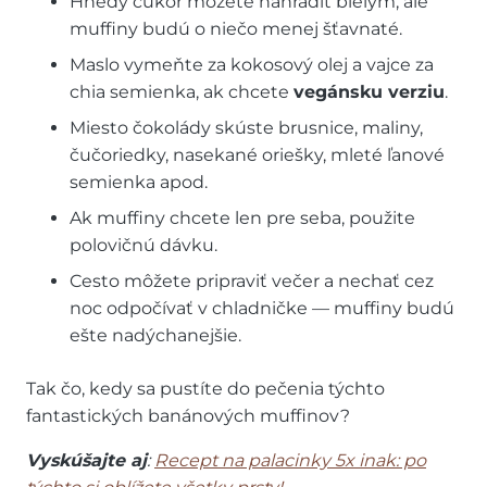
Hnedý cukor môžete nahradiť bielym, ale
muffiny budú o niečo menej šťavnaté.
Maslo vymeňte za kokosový olej a vajce za
chia semienka, ak chcete
vegánsku verziu
.
Miesto čokolády skúste brusnice, maliny,
čučoriedky, nasekané oriešky, mleté ľanové
semienka apod.
Ak muffiny chcete len pre seba, použite
polovičnú dávku.
Cesto môžete pripraviť večer a nechať cez
noc odpočívať v chladničke — muffiny budú
ešte nadýchanejšie.
Tak čo, kedy sa pustíte do pečenia týchto
fantastických banánových muffinov?
Vyskúšajte aj
:
Recept na palacinky 5x inak: po