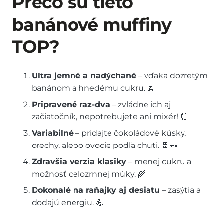
Prečo sú tieto
banánové muffiny
TOP?
Ultra jemné a nadýchané
– vďaka dozretým
banánom a hnedému cukru. 🍌
Pripravené raz-dva
– zvládne ich aj
začiatočník, nepotrebujete ani mixér! ⏰
Variabilné
– pridajte čokoládové kúsky,
orechy, alebo ovocie podľa chuti. 🍫🥜
Zdravšia verzia klasiky
– menej cukru a
možnosť celozrnnej múky. 🌾
Dokonalé na raňajky aj desiatu
– zasýtia a
dodajú energiu. 💪