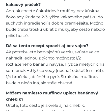
kakaový prášok?
Áno, ak chcete čokoládové muffiny bez kúskov
čokolády. Pridajte 2-3 lyžice kakaového prášku do
suchých ingrediencií a dobre premiešajte. Možno
bude treba trošku ubrať z múky, aby cesto nebolo
príliš husté.
Dá sa tento recept spraviť aj bez vajec?
Ak potrebujete bezvaječnú verziu, skúste vajce
nahradiť jednou z týchto možností: 1/2
roztlačeného banánu navyše, 1 lyžica mletých chia
semienok + 3 lyžice vody (nechať odstáť 5 minút),
1/4 hrnčeka jablčného pyré. Štruktúra muffinov
bude o niečo iná, ale stále chutná.
Môžem namiesto muffinov upiecť banánový
chlebík?
Určite, toto cesto je skvelé aj na chlebík.