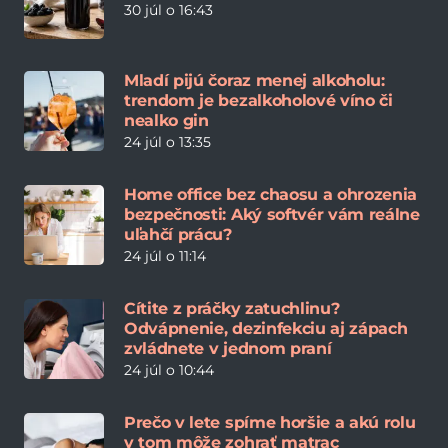
30 júl o 16:43
Mladí pijú čoraz menej alkoholu:
trendom je bezalkoholové víno či
nealko gin
24 júl o 13:35
Home office bez chaosu a ohrozenia
bezpečnosti: Aký softvér vám reálne
uľahčí prácu?
24 júl o 11:14
Cítite z práčky zatuchlinu?
Odvápnenie, dezinfekciu aj zápach
zvládnete v jednom praní
24 júl o 10:44
Prečo v lete spíme horšie a akú rolu
v tom môže zohrať matrac