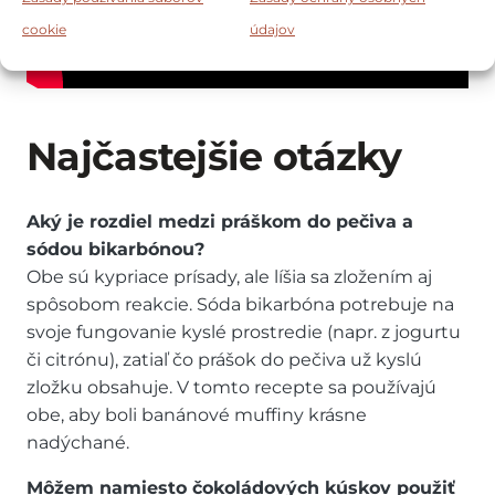
cookie
údajov
Najčastejšie otázky
Aký je rozdiel medzi práškom do pečiva a
sódou bikarbónou?
Obe sú kypriace prísady, ale líšia sa zložením aj
spôsobom reakcie. Sóda bikarbóna potrebuje na
svoje fungovanie kyslé prostredie (napr. z jogurtu
či citrónu), zatiaľ čo prášok do pečiva už kyslú
zložku obsahuje. V tomto recepte sa používajú
obe, aby boli banánové muffiny krásne
nadýchané.
Môžem namiesto čokoládových kúskov použiť