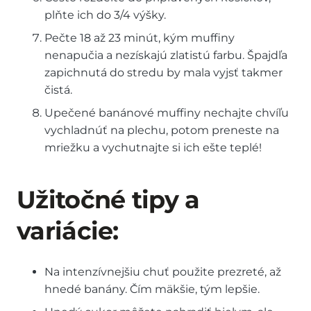
plňte ich do 3/4 výšky.
Pečte 18 až 23 minút, kým muffiny
nenapučia a nezískajú zlatistú farbu. Špajdľa
zapichnutá do stredu by mala vyjsť takmer
čistá.
Upečené banánové muffiny nechajte chvíľu
vychladnúť na plechu, potom preneste na
mriežku a vychutnajte si ich ešte teplé!
Užitočné tipy a
variácie:
Na intenzívnejšiu chuť použite prezreté, až
hnedé banány. Čím mäkšie, tým lepšie.