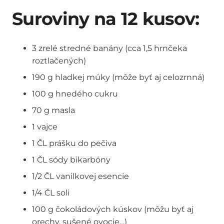
Suroviny na 12 kusov:
3 zrelé stredné banány (cca 1,5 hrnčeka
roztlačených)
190 g hladkej múky (môže byť aj celozrnná)
100 g hnedého cukru
70 g masla
1 vajce
1 ČL prášku do pečiva
1 ČL sódy bikarbóny
1/2 ČL vanilkovej esencie
1/4 ČL soli
100 g čokoládových kúskov (môžu byť aj
orechy, sušené ovocie…)