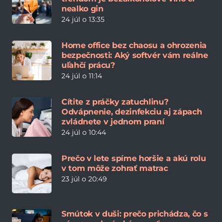
nealko gin
24 júl o 13:35
Home office bez chaosu a ohrozenia
bezpečnosti: Aký softvér vám reálne
uľahčí prácu?
24 júl o 11:14
Cítite z práčky zatuchlinu?
Odvápnenie, dezinfekciu aj zápach
zvládnete v jednom praní
24 júl o 10:44
Prečo v lete spíme horšie a akú rolu
v tom môže zohrať matrac
23 júl o 20:49
Smútok v duši: prečo prichádza, čo s