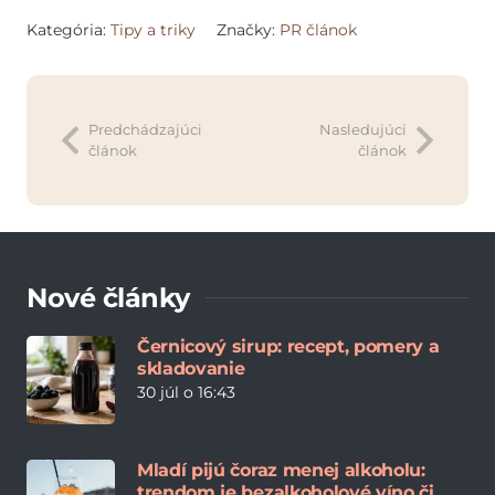
Kategória:
Tipy a triky
Značky:
PR článok
Predchádzajúci
Nasledujúci
článok
článok
Nové články
Černicový sirup: recept, pomery a
skladovanie
30 júl o 16:43
Mladí pijú čoraz menej alkoholu:
trendom je bezalkoholové víno či