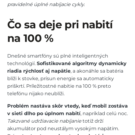
pravidelné úplné nabíjacie cykly.
Čo sa deje pri nabití
na 100 %
Dnešné smartfóny sú plné inteligentných
technológií.
Sofistikované algoritmy dynamicky
riadia rýchlosť aj napätie
, a akonáhle sa batéria
blíži k stovke, prísun energie sa automaticky
priškrtí. Príležitostné nabitie na 100 % preto
telefónu nijako neublíži.
Problém nastáva skôr vtedy, keď mobil zostáva
v sieti dlho po úplnom nabití
, napríklad celú noc.
Takzvané udržiavacie nabíjanie
totiž drží
akumulátor pod neustálym vysokým napätím.