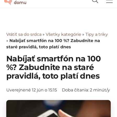
Vrátiť sa do srdca
»
Všetky kategórie
»
Tipy a triky
»
Nabíjať smartfón na 100 %? Zabudnite na
staré pravidlá, toto platí dnes
Nabíjať smartfón na 100
%? Zabudnite na staré
pravidlá, toto platí dnes
Uverejnené
12 jún o 15:15
Doba čítania:
2
minút/y