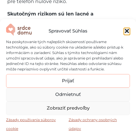
pre telefón nulové riziko.
Skutočným rizikom sú len lacné a
necertifikované káble a adaptéry.
Riskujete s
nimi nielen zdravie batérie, ale aj poškodenie
Spravovať Súhlas
portu. Bezpečné príslušenstvo a spoľahlivé
Na poskytovanie tých najlepších skúseností používame
náhradné batérie do mobilu nakupujte len u
technológie, ako sú súbory cookie na ukladanie a/alebo prístup k
overených predajcov. Napríklad v
e-shope
informáciám o zariadení. Súhlas s týmito technológiami nám
umožní spracovávať údaje, ako je správanie pri prehliadaní alebo
Baterie.sk
vybavíte rovno celú domácnosť.
jedinečné ID na tejto stránke. Nesúhlas alebo odvolanie súhlasu
môže nepriaznivo ovplyvniť určité vlastnosti a funkcie.
Okrem smartfónov tam zoženiete všetko od
alkalických gombíkových batérií do detských
Prijať
hračiek a kalkulačiek (napríklad
batérie LR44
) cez
Odmietnuť
spotrebné batérie (AA, AAA, C či D) až po
nabíjateľné batérie do fotoaparátov.
Zobraziť predvoľby
Niekoľko tipov pre
Zásady používania súborov
Zásady ochrany osobných
cookie
údajov