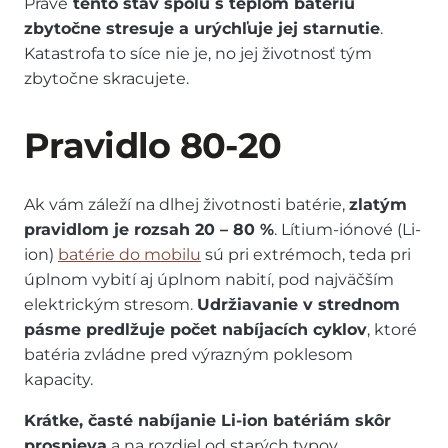
Práve
tento stav spolu s teplom batériu
zbytočne stresuje a urýchľuje jej starnutie
.
Katastrofa to síce nie je, no jej životnosť tým
zbytočne skracujete.
Pravidlo 80-20
Ak vám záleží na dlhej životnosti batérie,
zlatým
pravidlom je rozsah 20 – 80 %
. Lítium-iónové (Li-
ion)
batérie do mobilu
sú pri extrémoch, teda pri
úplnom vybití aj úplnom nabití, pod najväčším
elektrickým stresom.
Udržiavanie v strednom
pásme predlžuje počet nabíjacích cyklov
, ktoré
batéria zvládne pred výrazným poklesom
kapacity.
Krátke, časté nabíjanie Li-ion batériám skôr
prospieva
a na rozdiel od starých typov