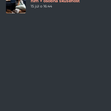
ním + osobná skúsenosť
15 júl o 16:44