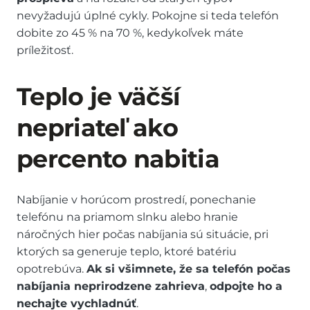
nevyžadujú úplné cykly. Pokojne si teda telefón
dobite zo 45 % na 70 %, kedykoľvek máte
príležitosť.
Teplo je väčší
nepriateľ ako
percento nabitia
Nabíjanie v horúcom prostredí, ponechanie
telefónu na priamom slnku alebo hranie
náročných hier počas nabíjania sú situácie, pri
ktorých sa generuje teplo, ktoré batériu
opotrebúva.
Ak si všimnete, že sa telefón počas
nabíjania neprirodzene zahrieva
,
odpojte ho a
nechajte vychladnúť
.