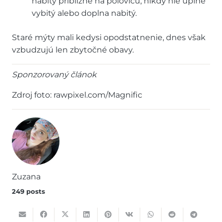
nabitý približne na polovicu, nikdy nie úplne
vybitý alebo doplna nabitý.
Staré mýty mali kedysi opodstatnenie, dnes však
vzbudzujú len zbytočné obavy.
Sponzorovaný článok
Zdroj foto:
rawpixel.com/Magnific
Zuzana
249 posts