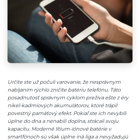
Určite ste už počuli varovanie, že nesprávnym
nabíjaním rýchlo zničíte batériu telefónu. Táto
posadnutosť správnym cyklom prežíva ešte z éry
nikel-kadmiových akumulátorov, ktoré trápil
povestný pamäťový efekt. Pokiaľ ste ich nevybili
úplne do dna a nenabili doplna, strácali svoju
kapacitu. Moderné lítium-iónové batérie v
smartfónoch sú však úplne iná liga a nevyžadujú