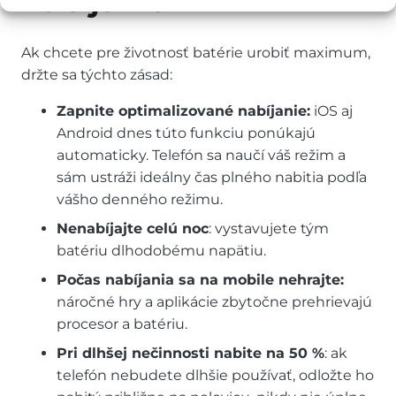
nabíjanie
Ak chcete pre životnosť batérie urobiť maximum,
držte sa týchto zásad:
Zapnite optimalizované nabíjanie:
iOS aj
Android dnes túto funkciu ponúkajú
automaticky. Telefón sa naučí váš režim a
sám ustráži ideálny čas plného nabitia podľa
vášho denného režimu.
Nenabíjajte celú noc
: vystavujete tým
batériu dlhodobému napätiu.
Počas nabíjania sa na mobile nehrajte:
náročné hry a aplikácie zbytočne prehrievajú
procesor a batériu.
Pri dlhšej nečinnosti nabite na 50 %
: ak
telefón nebudete dlhšie používať, odložte ho