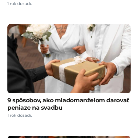
1 rok dozadu
9 spôsobov, ako mladomanželom darovať
peniaze na svadbu
1 rok dozadu