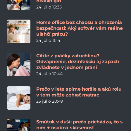
nealko gin
24 júl o 13:35
Home office bez chaosu a ohrozenia
bezpečnosti: Aký softvér vám reálne
uľahčí prácu?
24 júl o 11:14
Cítite z práčky zatuchlinu?
Odvápnenie, dezinfekciu aj zápach
zvládnete v jednom praní
24 júl o 10:44
Prečo v lete spíme horšie a akú rolu
v tom môže zohrať matrac
23 júl o 20:49
Smútok v duši: prečo prichádza, čo s
ním + osobná skúsenosť