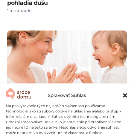
pohladia dušu
1 rok dozadu
Spravovať Súhlas
Kedy začínajú deti rozprávať? Míľniky vo
Na poskytovanie tých najlepších skúseností používame
vývoji reči
technológie, ako sú súbory cookie na ukladanie a/alebo prístup k
informáciám o zariadení. Súhlas s týmito technológiami nám
1 rok dozadu
umožní spracovávať údaje, ako je správanie pri prehliadaní alebo
jedinečné ID na tejto stránke. Nesúhlas alebo odvolanie súhlasu
môže nepriaznivo ovplyvniť určité vlastnosti a funkcie.