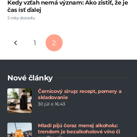
Kedy vzťah nemá význam: Ako zistiť, že je
čas ísť ďalej
2 roky dozadu
1
2
Nové články
Černicový sirup: recept, pomery a
skladovanie
30 júl o 16:43
Mladí pijú čoraz menej alkoholu:
trendom je bezalkoholové víno či