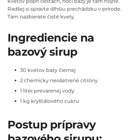
kvetov popri cestách, hoci bazy je tam hojne.
Radšej si spravte dlhšiu prechádzku v prírode.
Tam nazbierate čisté kvety.
Ingrediencie na
bazový sirup
30 kvetov bazy čiernej
2 chemicky neošetrené citróny
1 liter prevarenej vody
1 kg kryštálového cukru
Postup prípravy
bazového sirupu: