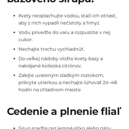
Kvety neoplachujte vodou, stačí ich otriasť,
aby z nich vypadli nečistoty a hmyz
Vodu priveďte do varu a rozpustite v nej
cukor.
Nechajte trochu vychladnúť.
Do veľkej nádoby vložte kvety bazy a
nakrájané kolieska citrónov.
Zalejte uvareným sladkým roztokom,
prikryte utierkou a nechajte lúhovať 24–48
hodín na chladnom mieste
Cedenie a plnenie fliaľ
Sirup sceďte cez jemné sitko alebo gázu,