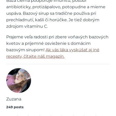
Baza čierna podporuje imunitu, pôsobí
antibioticky, protizápalovo, potopudne a mierne
uspáva. Bazový sirup sa tradične používa pri
prechladnutí, kašli či horúčke. Je tiež dobrým
zdrojom vitamínu C.
Prajeme veľa radosti pri zbere voňavých bazových
kvetov a príjemné osvieženie s domácim
bazovým sirupom!
Ak vás láka vyskúšať aj iné
recepty, čítajte náš magazín.
Zuzana
249 posts