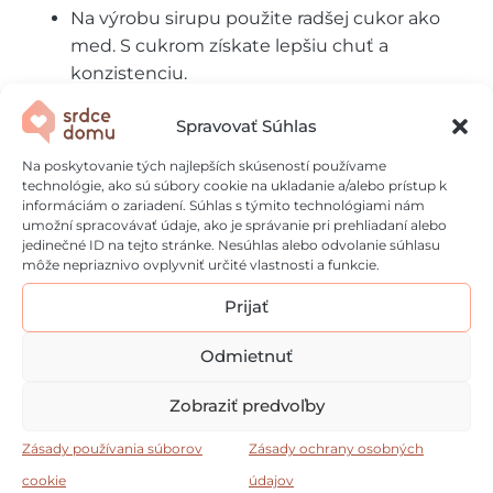
Na výrobu sirupu použite radšej cukor ako
med. S cukrom získate lepšiu chuť a
konzistenciu.
Chcete ešte intenzívnejšiu bazovú chuť? Pri
Spravovať Súhlas
lúhovaní pridajte k bazovým kvetom aj za
hrsť listov.
Na poskytovanie tých najlepších skúseností používame
technológie, ako sú súbory cookie na ukladanie a/alebo prístup k
informáciám o zariadení. Súhlas s týmito technológiami nám
umožní spracovávať údaje, ako je správanie pri prehliadaní alebo
Najčastejšie otázky
jedinečné ID na tejto stránke. Nesúhlas alebo odvolanie súhlasu
môže nepriaznivo ovplyvniť určité vlastnosti a funkcie.
Prijať
Koľko vydrží uskladnený bazový sirup?
Pri správnom uskladnení v chlade a tme vám
Odmietnuť
bazový sirup vo fľašiach vydrží 6-12 mesiacov. Po
otvorení skladujte v chladničke a spotrebujte do
Zobraziť predvoľby
mesiaca.
Zásady používania súborov
Zásady ochrany osobných
Dá sa na prípravu bazového sirupu použiť
cookie
údajov