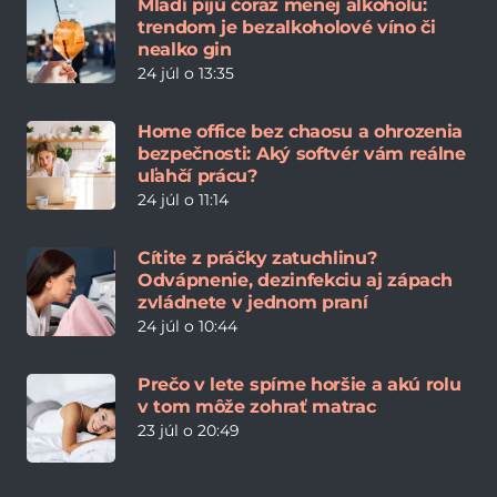
Mladí pijú čoraz menej alkoholu:
trendom je bezalkoholové víno či
nealko gin
24 júl o 13:35
Home office bez chaosu a ohrozenia
bezpečnosti: Aký softvér vám reálne
uľahčí prácu?
24 júl o 11:14
Cítite z práčky zatuchlinu?
Odvápnenie, dezinfekciu aj zápach
zvládnete v jednom praní
24 júl o 10:44
Prečo v lete spíme horšie a akú rolu
v tom môže zohrať matrac
23 júl o 20:49