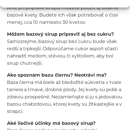
sušený bazový kvet?
Áno, pri príprave sirupu môžete použiť aj sušené
bazové kvety. Budete ich však potrebovať o čosi
menej, cca 10 namiesto 30 kvetov.
Môžem bazový sirup pripraviť aj bez cukru?
Samozrejme, bazový sirup bez cukru bude však
redší a trpkejší. Odporúčame cukor aspoň sčasti
nahradiť medom, stéviou či xylitoliom, aby bol
sirup chutnejší.
Ako spoznám bazu čiernu? Neotrávi ma?
Baza čierna má biele až bledožlté súkvetia v tvare
taniera a tmavé, drobné plody. Jej kvety sú jedlé a
zdraviu prospešné. Nezamieňajte si ju s jedovatou
bazou chabzdovou, ktorej kvety sú žltkastejšie a v
strapci.
Aké liečivé účinky má bazový sirup?