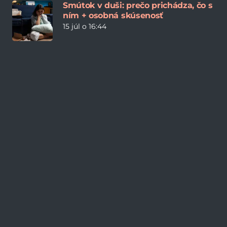
Smútok v duši: prečo prichádza, čo s
ním + osobná skúsenosť
15 júl o 16:44