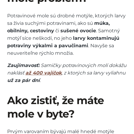
Potravinové mole sú drobné motýle, ktorých larvy
sa živia suchými potravinami, ako sú
múka,
obilniny, cestoviny
či
sušené ovocie
. Samotný
motýľ síce neškodí, no jeho
larvy kontaminujú
potraviny výkalmi a pavučinami
. Navyše sa
neuveriteľne rýchlo množia.
Zaujímavosť:
Samičky potravinových molí dokážu
naklásť
až 400 vajíčok
, z ktorých sa larvy vyliahnu
už za pár dní
.
Ako zistiť, že máte
mole v byte?
Prvým varovaním bývajú malé hnedé motýle