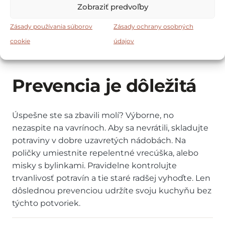
Zobraziť predvoľby
levanduľu.
Zásady používania súborov
Zásady ochrany osobných
Tieto prírodné repelenty pôsobia preventívne a
cookie
údajov
zároveň príjemne prevoňajú skrinky.
Prevencia je dôležitá
Úspešne ste sa zbavili molí? Výborne, no
nezaspite na vavrínoch. Aby sa nevrátili, skladujte
potraviny v dobre uzavretých nádobách. Na
poličky umiestnite repelentné vrecúška, alebo
misky s bylinkami. Pravidelne kontrolujte
trvanlivosť potravín a tie staré radšej vyhoďte. Len
dôslednou prevenciou udržíte svoju kuchyňu bez
týchto potvoriek.