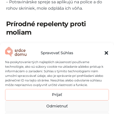
– Potravinárske spreje sa aplikujú na police a do
rohov skriniek, mole odpláša ich vôňa.
Prírodné repelenty proti
moliam
Ak nechcete používať chemické prípravky,
vyskúšajte prírodné repelenty. Moliam nevoňajú
Spravovať Súhlas
silné arómy niektorých bylín a korenín. Do
Na poskytovanie tých najlepších skúseností používame
vrecúšok alebo malých misiek môžete do skriniek
technológie, ako sú súbory cookie na ukladanie a/alebo prístup k
umiestniť:
informáciám o zariadení. Súhlas s týmito technológiami nám
umožní spracovávať údaje, ako je správanie pri prehliadaní alebo
jedinečné ID na tejto stránke. Nesúhlas alebo odvolanie súhlasu
šupky z citrusov (najmä citróna a
môže nepriaznivo ovplyvniť určité vlastnosti a funkcie.
pomaranča),
Prijať
bobkový list,
sušený klinček,
Odmietnuť
tymián,