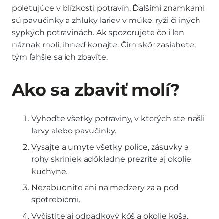
poletujúce v blízkosti potravín. Ďalšími známkami
sú pavučinky a zhluky lariev v múke, ryži či iných
sypkých potravinách. Ak spozorujete čo i len
náznak molí, ihneď konajte. Čím skôr zasiahete,
tým ľahšie sa ich zbavíte.
Ako sa zbaviť molí?
Vyhoďte všetky potraviny, v ktorých ste našli
larvy alebo pavučinky.
Vysajte a umyte všetky police, zásuvky a
rohy skriniek adôkladne prezrite aj okolie
kuchyne.
Nezabudnite ani na medzery za a pod
spotrebičmi.
Vyčistite aj odpadkový kôš a okolie koša.