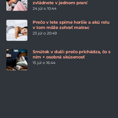
zvládnete v jednom praní
24 júl o 10:44
Prečo v lete spíme horšie a akú rolu
v tom môže zohrať matrac
23 júl o 20:49
Smútok v duši: prečo prichádza, čo s
ním + osobná skúsenosť
15 júl o 16:44