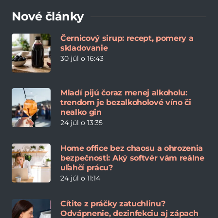
Nové články
Černicový sirup: recept, pomery a
skladovanie
30 júl o 16:43
Mladí pijú čoraz menej alkoholu:
trendom je bezalkoholové víno či
nealko gin
24 júl o 13:35
Home office bez chaosu a ohrozenia
bezpečnosti: Aký softvér vám reálne
uľahčí prácu?
24 júl o 11:14
Cítite z práčky zatuchlinu?
Odvápnenie, dezinfekciu aj zápach