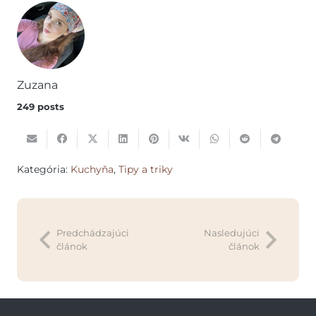
Zuzana
249 posts
Kategória:
Kuchyňa
,
Tipy a triky
Predchádzajúci
Nasledujúci
článok
článok