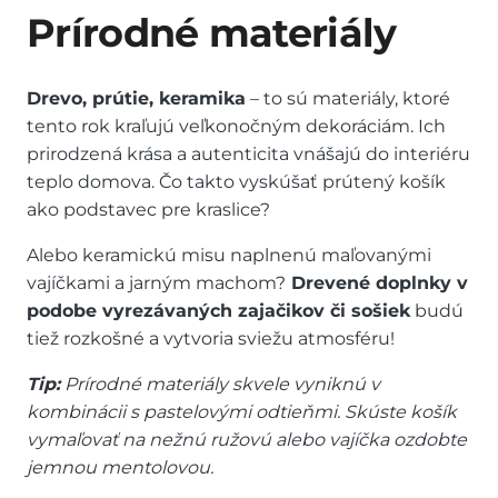
Prírodné materiály
Drevo, prútie, keramika
– to sú materiály, ktoré
tento rok kraľujú veľkonočným dekoráciám. Ich
prirodzená krása a autenticita vnášajú do interiéru
teplo domova. Čo takto vyskúšať prútený košík
ako podstavec pre kraslice?
Alebo keramickú misu naplnenú maľovanými
vajíčkami a jarným machom?
Drevené doplnky v
podobe vyrezávaných zajačikov či sošiek
budú
tiež rozkošné a vytvoria sviežu atmosféru!
Tip:
Prírodné materiály skvele vyniknú v
kombinácii s pastelovými odtieňmi. Skúste košík
vymaľovať na nežnú ružovú alebo vajíčka ozdobte
jemnou mentolovou.