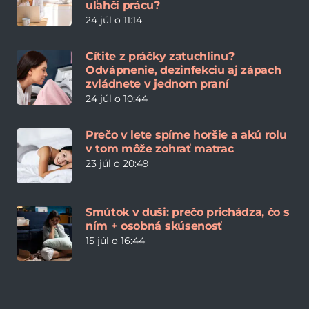
uľahčí prácu?
24 júl o 11:14
Cítite z práčky zatuchlinu?
Odvápnenie, dezinfekciu aj zápach
zvládnete v jednom praní
24 júl o 10:44
Prečo v lete spíme horšie a akú rolu
v tom môže zohrať matrac
23 júl o 20:49
Smútok v duši: prečo prichádza, čo s
ním + osobná skúsenosť
15 júl o 16:44