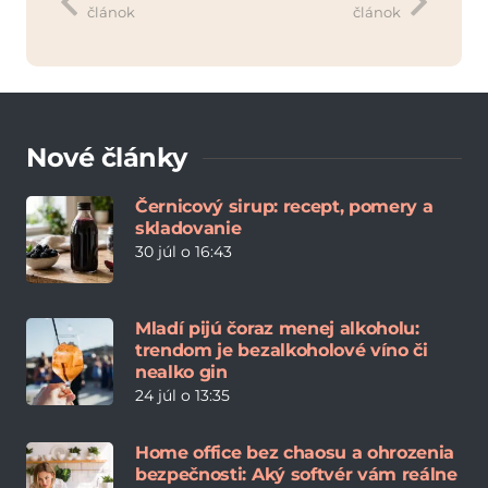
článok
článok
Nové články
Černicový sirup: recept, pomery a
skladovanie
30 júl o 16:43
Mladí pijú čoraz menej alkoholu:
trendom je bezalkoholové víno či
nealko gin
24 júl o 13:35
Home office bez chaosu a ohrozenia
bezpečnosti: Aký softvér vám reálne