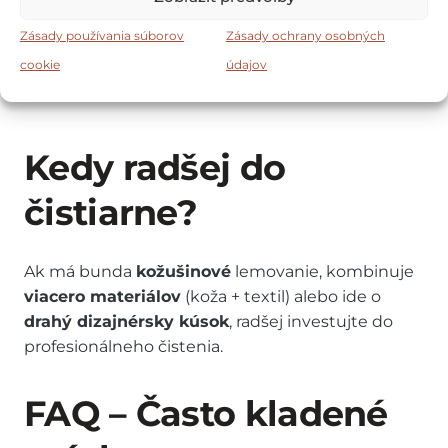
❌
Skladovanie mokrej bundy
– pleseň
zaručená
Zásady používania súborov
Zásady ochrany osobných
cookie
údajov
❌
Žehlenie páperových búnd
– roztopí
syntetické časti
Kedy radšej do
čistiarne?
Ak má bunda
kožušinové
lemovanie, kombinuje
viacero materiálov
(koža + textil) alebo ide o
drahý dizajnérsky kúsok
, radšej investujte do
profesionálneho čistenia.
FAQ – Často kladené