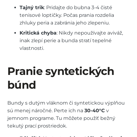
Tajný trik
: Pridajte do bubna 3-4 čisté
tenisové loptičky. Počas prania rozdelia
zhluky peria a zabránia jeho zlepeniu.
Kritická chyba
: Nikdy nepoužívajte aviváž,
inak zlepí perie a bunda stratí tepelné
vlastnosti.
Pranie syntetických
búnd
Bundy s dutým vláknom či syntetickou výplňou
sú menej náročné. Perte ich na
30-40°C
v
jemnom programe. Tu môžete použiť bežný
tekutý prací prostriedok.