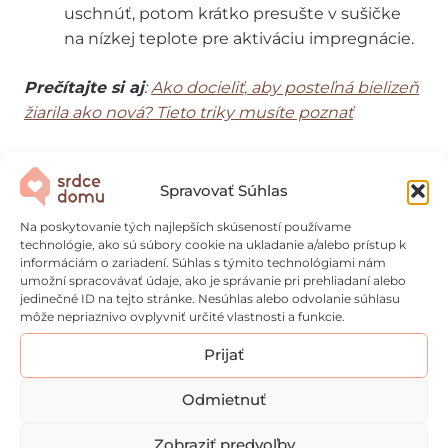
uschnúť, potom krátko presušte v sušičke
na nízkej teplote pre aktiváciu impregnácie.
Prečítajte si aj
:
Ako docieliť, aby posteľná bielizeň
žiarila ako nová? Tieto triky musíte poznať
Časté chyby, ktorým
Spravovať Súhlas
určite vyhnite
Na poskytovanie tých najlepších skúseností používame
technológie, ako sú súbory cookie na ukladanie a/alebo prístup k
informáciám o zariadení. Súhlas s týmito technológiami nám
umožní spracovávať údaje, ako je správanie pri prehliadaní alebo
❌
Pranie v horúcej vode
– zničí výplň aj
jedinečné ID na tejto stránke. Nesúhlas alebo odvolanie súhlasu
membránu
môže nepriaznivo ovplyvniť určité vlastnosti a funkcie.
❌
Používanie aviváže
– zlepí perie, zničí
Prijať
funkčnosť membrán
❌
Sušenie na radiátore
– vytvorí tvrdé
Odmietnuť
zhluky, poškodí materiál
Zobraziť predvoľby