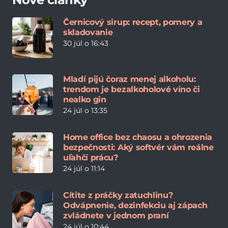
Černicový sirup: recept, pomery a
skladovanie
30 júl o 16:43
Mladí pijú čoraz menej alkoholu:
trendom je bezalkoholové víno či
nealko gin
24 júl o 13:35
Home office bez chaosu a ohrozenia
bezpečnosti: Aký softvér vám reálne
uľahčí prácu?
24 júl o 11:14
Cítite z práčky zatuchlinu?
Odvápnenie, dezinfekciu aj zápach
zvládnete v jednom praní
24 júl o 10:44