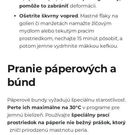
pomôže to zabrániť
deformácii.
Ošetrite škvrny vopred
. Mastné fľaky na
golieri či manžetách namažte žlčovým
mydlom alebo tekutým pracím
prostriedkom, nechajte 15 minút pôsobiť, a
potom jemne vydrhnite mäkkou kefkou.
Pranie páperových a
búnd
Páperové bundy vyžadujú špeciálnu starostlivosť.
Perte ich maximálne na 30°C
v programe pre
jemnú bielizeň. Používajte
špeciálny prací
prostriedok na páperie nie bežný prášok, ktorý
zničí prirodzenú mastnotu peria.