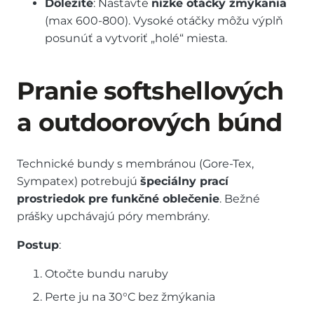
Dôležité
: Nastavte
nízke otáčky žmýkania
(max 600-800). Vysoké otáčky môžu výplň
posunúť a vytvoriť „holé“ miesta.
Pranie softshellových
a outdoorových búnd
Technické bundy s membránou (Gore-Tex,
Sympatex) potrebujú
špeciálny prací
prostriedok pre funkčné oblečenie
. Bežné
prášky upchávajú póry membrány.
Postup
:
Otočte bundu naruby
Perte ju na 30°C bez žmýkania