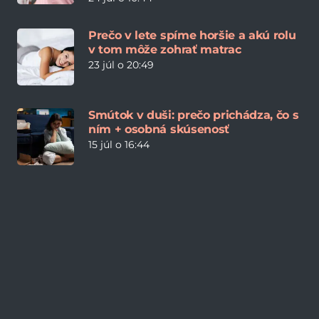
Prečo v lete spíme horšie a akú rolu
v tom môže zohrať matrac
23 júl o 20:49
Smútok v duši: prečo prichádza, čo s
ním + osobná skúsenosť
15 júl o 16:44