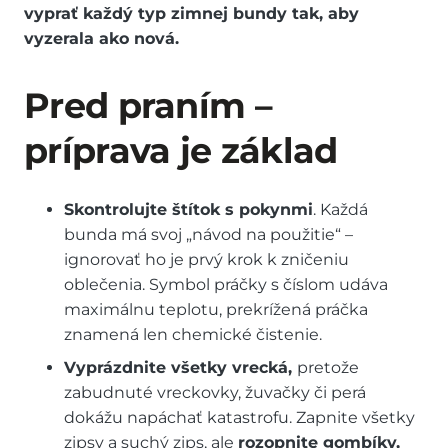
vyprať každý typ zimnej bundy tak, aby
vyzerala ako nová.
Pred praním –
príprava je základ
Skontrolujte štítok s pokynmi
. Každá
bunda má svoj „návod na použitie“ –
ignorovať ho je prvý krok k zničeniu
oblečenia. Symbol práčky s číslom udáva
maximálnu teplotu, prekrížená práčka
znamená len chemické čistenie.
Vyprázdnite všetky vrecká,
pretože
zabudnuté vreckovky, žuvačky či perá
dokážu napáchať katastrofu. Zapnite všetky
zipsy a suchý zips, ale
rozopnite gombíky,