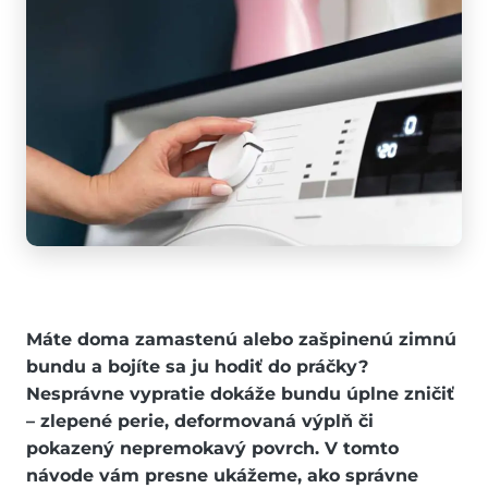
Máte doma zamastenú alebo zašpinenú zimnú
bundu a bojíte sa ju hodiť do práčky?
Nesprávne vypratie dokáže bundu úplne zničiť
– zlepené perie, deformovaná výplň či
pokazený nepremokavý povrch. V tomto
návode vám presne ukážeme, ako správne