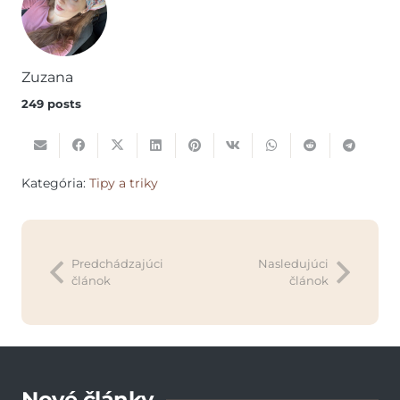
Zuzana
249 posts
Kategória:
Tipy a triky
Predchádzajúci
Nasledujúci
článok
článok
Nové články