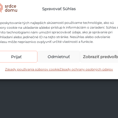
Spravovať Súhlas
Mladí pijú čoraz menej alkoholu:
poskytovanie tých najlepších skúseností používame technológie, ako sú
ory cookie na ukladanie a/alebo prístup k informáciám o zariadení. Súhlas 
trendom je bezalkoholové víno či
ito technológiami nám umožní spracovávať údaje, ako je správanie pri
nealko gin
hliadaní alebo jedinečné ID na tejto stránke. Nesúhlas alebo odvolanie
24 júl o 13:35
lasu môže nepriaznivo ovplyvniť určité vlastnosti a funkcie.
Prečo v lete spíme horšie a akú
Prijať
Odmietnuť
Zobraziť predvoľ
h
rolu v tom môže zohrať matrac
23 júl o 20:49
Zásady používania súborov cookie
Zásady ochrany osobných údajov