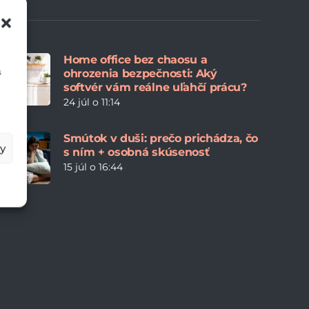
Home office bez chaosu a
s
ohrozenia bezpečnosti: Aký
softvér vám reálne uľahčí prácu?
24 júl o 11:14
Smútok v duši: prečo prichádza, čo
by
s ním + osobná skúsenosť
15 júl o 16:44