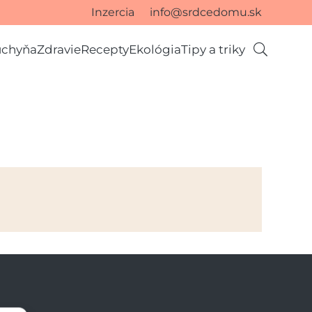
Inzercia
info@srdcedomu.sk
uchyňa
Zdravie
Recepty
Ekológia
Tipy a triky