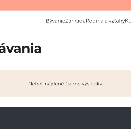
Bývanie
Záhrada
Rodina a vzťahy
K
ávania
Neboli nájdené žiadne výsledky.