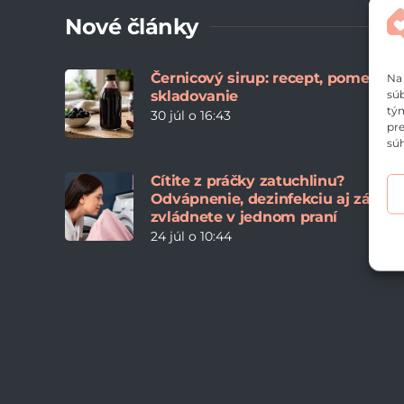
Nové články
Černicový sirup: recept, pomery a
Na 
súb
skladovanie
tým
30 júl o 16:43
pre
súh
Cítite z práčky zatuchlinu?
Odvápnenie, dezinfekciu aj zápac
zvládnete v jednom praní
24 júl o 10:44