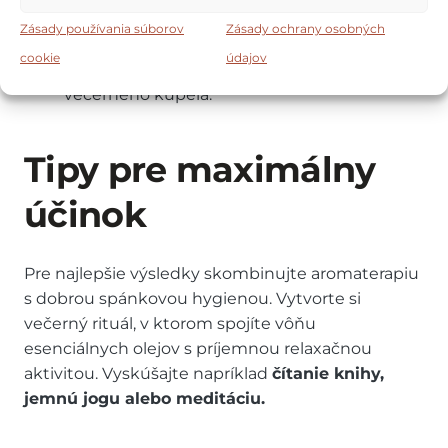
Masáž
– zrieďte 2 – 3 kvapky v mandľovom
Zásady používania súborov
Zásady ochrany osobných
oleji a vmasírujte do spánkov a zátylku.
cookie
údajov
Aromatický kúpeľ
– pridajte 4 – 5 kvapiek do
večerného kúpeľa.
Tipy pre maximálny
účinok
Pre najlepšie výsledky skombinujte aromaterapiu
s dobrou spánkovou hygienou. Vytvorte si
večerný rituál, v ktorom spojíte vôňu
esenciálnych olejov s príjemnou relaxačnou
aktivitou. Vyskúšajte napríklad
čítanie knihy,
jemnú jogu alebo meditáciu.