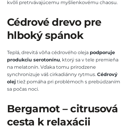
kvôli pretrvávajúcemu myšlienkovému chaosu.
Cédrové drevo pre
hlboký spánok
Teplá, drevitá vôňa cédrového oleja
podporuje
produkciu serotonínu
, ktorý sa v tele premieňa
na melatonín. Vďaka tomu prirodzene
synchronizuje váš cirkadiánny rytmus.
Cédrový
olej
tiež pomáha pri problémoch s prebúdzaním
sa počas noci.
Bergamot – citrusová
cesta k relaxácii