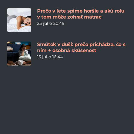
Prečo v lete spíme horšie a akú rolu
v tom môže zohrať matrac
23 júl o 20:49
Smútok v duši: prečo prichádza, čo s
ním + osobná skúsenosť
15 júl o 16:44