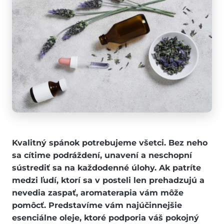
Kvalitný spánok potrebujeme všetci. Bez neho
sa cítime podráždení, unavení a neschopní
sústrediť sa na každodenné úlohy. Ak patríte
medzi ľudí, ktorí sa v posteli len prehadzujú a
nevedia zaspať, aromaterapia vám môže
pomôcť. Predstavíme vám najúčinnejšie
esenciálne oleje, ktoré podporia váš pokojný