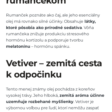
rumančekom
Rumanček poznáte ako čaj, ale jeho esenciálny
olej má rovnako silné účinky. Obsahuje
látky,
ktoré pôsobia ako prírodné sedatíva
. Vôňa
rumančeka znižuje produkciu stresového
hormónu kortizolu a podporuje tvorbu
melatonínu
– hormónu spánku.
Vetiver – zemitá cesta
k odpočinku
Tento menej známy olej pochádza z koreňov
vysokej trávy. Jeho hlboká,
zemitá aróma účinne
uzemňuje rozbehané myšlienky
. Vetiver je
výbornou voľbou pre ľudí, ktorí nemôžu zaspať