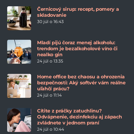
Černicový sirup: recept, pomery a
skladovanie
30 júl o 16:43
Mladí pijú čoraz menej alkoholu:
trendom je bezalkoholové víno či
nealko gin
24 júl o 13:35
Home office bez chaosu a ohrozenia
bezpečnosti: Aký softvér vám reálne
uľahčí prácu?
24 júl o 11:14
Cítite z práčky zatuchlinu?
Odvápnenie, dezinfekciu aj zápach
zvládnete v jednom praní
24 júl o 10:44