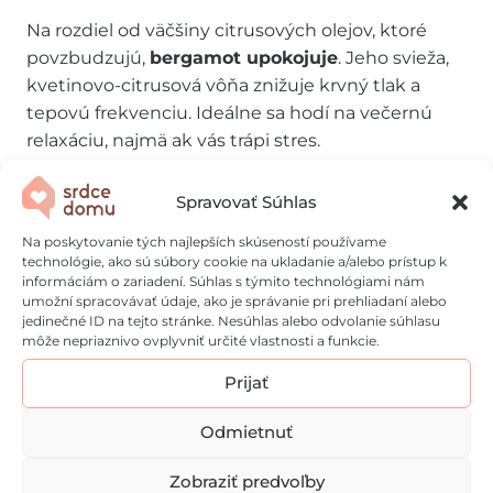
Na rozdiel od väčšiny citrusových olejov, ktoré
povzbudzujú,
bergamot upokojuje
. Jeho svieža,
kvetinovo-citrusová vôňa znižuje krvný tlak a
tepovú frekvenciu. Ideálne sa hodí na večernú
relaxáciu, najmä ak vás trápi stres.
Ako používať
Spravovať Súhlas
Na poskytovanie tých najlepších skúseností používame
esenciálne oleje pre
technológie, ako sú súbory cookie na ukladanie a/alebo prístup k
informáciám o zariadení. Súhlas s týmito technológiami nám
lepší spánok?
umožní spracovávať údaje, ako je správanie pri prehliadaní alebo
jedinečné ID na tejto stránke. Nesúhlas alebo odvolanie súhlasu
môže nepriaznivo ovplyvniť určité vlastnosti a funkcie.
Difuzér
– kvapnite 5 – 7 kvapiek oleja do
Prijať
difúzera 30 minút pred spaním.
Odmietnuť
Aromatický sprej
– zmiešajte olej s
destilovanou vodou a postriekajte vankúš.
Zobraziť predvoľby