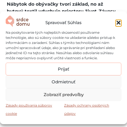
Nábytok do obývačky tvorí základ, no až
bytový textil vdychuje priestoru život
.
Závesy
,
koberce
,
dekoračné vankúše či prikrývky
Spravovať Súhlas
dokážu obývačku premeniť na miesto, kde sa
budete cítiť príjemne a doma. Práve
Na poskytovanie tých najlepších skúseností používame
technológie, ako sú súbory cookie na ukladanie a/alebo prístup k
prostredníctvom textílií sa dá ľahko pracovať s
informáciám o zariadení. Súhlas s týmito technológiami nám
farbami a vzormi v miestnosti – ak máte neutrálnu
umožní spracovávať údaje, ako je správanie pri prehliadaní alebo
jedinečné ID na tejto stránke. Nesúhlas alebo odvolanie súhlasu
sedačku a jednoduchý nábytok, skúste ho oživiť
môže nepriaznivo ovplyvniť určité vlastnosti a funkcie.
farebnými vankúšmi alebo výrazným kobercom.
Prijať
Bytový textil
má aj praktickú stránku
. Koberce
zútulnia priestor a chránia podlahu, závesy sa
Odmietnuť
postarajú o súkromie a vankúše spolu s dekami
pridajú komfort počas chladnejších večerov. A čo
Zobraziť predvoľby
je najlepšie, textílie môžete meniť podľa ročných
Zásady používania súborov
Zásady ochrany osobných
období či nálady – obývačka tak bude vždy
cookie
údajov
pôsobiť sviežo a aktuálne.