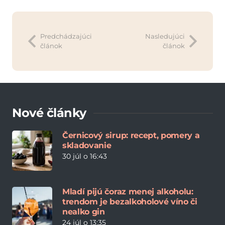
Predchádzajúci
Nasledujúci
článok
článok
Nové články
Černicový sirup: recept, pomery a
skladovanie
30 júl o 16:43
Mladí pijú čoraz menej alkoholu:
trendom je bezalkoholové víno či
nealko gin
24 júl o 13:35