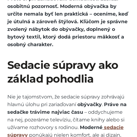
osobitnú pozornosť. Moderná obývačka by
určite nemala byť len praktická – oceníme, keď
je útulná a zároveň štýlová. Kľúčom je správne
zvolený nábytok do obývačky, doplnený o
bytový textil, ktorý dodá priestoru mäkkosť a
osobný charakter.
Sedacie súpravy ako
základ pohodlia
Nie je tajomstvom, že sedacie súpravy zohrávajú
hlavnú úlohu pri zariaďovaní
obývačky
.
Práve na
sedačke trávime najviac času
– oddychujeme
na nej, pozeráme televíziu, čítame knihy alebo si
užívame rozhovory s rodinou.
Moderné
sedacie
súpravy
ponúkajú nielen komfort, ale aj dizajn,