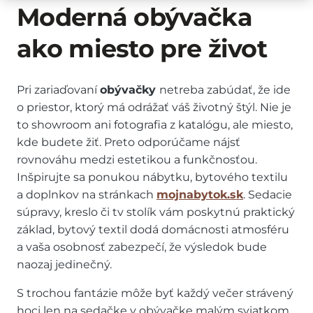
Moderná obývačka
ako miesto pre život
Pri zariaďovaní
obývačky
netreba zabúdať, že ide
o priestor, ktorý má odrážať váš životný štýl. Nie je
to showroom ani fotografia z katalógu, ale miesto,
kde budete žiť. Preto odporúčame nájsť
rovnováhu medzi estetikou a funkčnosťou.
Inšpirujte sa ponukou nábytku, bytového textilu
a doplnkov na stránkach
mojnabytok.sk
. Sedacie
súpravy, kreslo či tv stolík vám poskytnú praktický
základ, bytový textil dodá domácnosti atmosféru
a vaša osobnosť zabezpečí, že výsledok bude
naozaj jedinečný.
S trochou fantázie môže byť každý večer strávený
hoci len na sedačke v obývačke malým sviatkom.