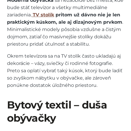
Moderná obývačka
sa nezaobíde bez miesta, kde
bude stáť televízor a všetky multimediálne
zariadenia.
TV stolík
pritom už dávno nie je len
praktickým kúskom, ale aj dizajnovým prvkom
.
Minimalistické modely pôsobia vzdušne a čistým
dojmom, zatiaľ čo masívnejšie stolíky dokážu
priestoru pridať útulnosť a stabilitu.
Okrem televízora sa na TV stolík často ukladajú aj
dekorácie – vázy, sviečky či rodinné fotografie.
Preto sa oplatí vybrať taký kúsok, ktorý bude ladiť
so zvyškom nábytku v obývačke, ale zároveň
ponúkne dostatok úložného priestoru.
Bytový textil – duša
obývačky