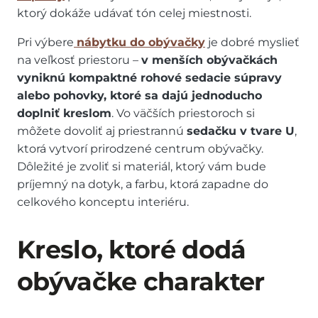
ktorý dokáže udávať tón celej miestnosti.
Pri výbere
nábytku do obývačky
je dobré myslieť
na veľkosť priestoru –
v menších obývačkách
vyniknú kompaktné rohové sedacie súpravy
alebo pohovky, ktoré sa dajú jednoducho
doplniť kreslom
. Vo väčších priestoroch si
môžete dovoliť aj priestrannú
sedačku v tvare U
,
ktorá vytvorí prirodzené centrum obývačky.
Dôležité je zvoliť si materiál, ktorý vám bude
príjemný na dotyk, a farbu, ktorá zapadne do
celkového konceptu interiéru.
Kreslo, ktoré dodá
obývačke charakter