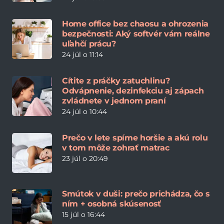
Home office bez chaosu a ohrozenia
bezpečnosti: Aký softvér vám reálne
uľahčí prácu?
24 júl o 11:14
Cítite z práčky zatuchlinu?
Odvápnenie, dezinfekciu aj zápach
zvládnete v jednom praní
24 júl o 10:44
Prečo v lete spíme horšie a akú rolu
v tom môže zohrať matrac
23 júl o 20:49
Smútok v duši: prečo prichádza, čo s
ním + osobná skúsenosť
15 júl o 16:44