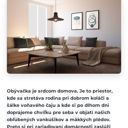
Obývačka je srdcom domova. Je to priestor,
kde sa stretáva rodina pri dobrom koláči a
šálke voňavého čaju a kde si po dlhom dni
doprajeme chvíľku pre seba v objatí našich
obľúbených vankúšikov a mäkkých plédov.
Preto si pri zariaďovaní domácnosti zaslúži