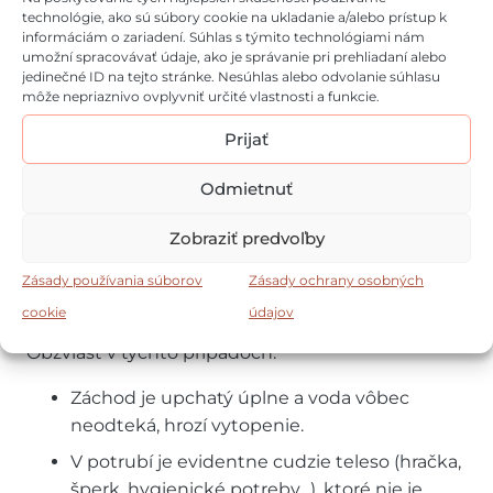
technológie, ako sú súbory cookie na ukladanie a/alebo prístup k
Prečítajte si aj
:
Roztoče: Všetko čo potrebujete
informáciám o zariadení. Súhlas s týmito technológiami nám
vedieť a 8 rád ako ich poraziť
umožní spracovávať údaje, ako je správanie pri prehliadaní alebo
jedinečné ID na tejto stránke. Nesúhlas alebo odvolanie súhlasu
môže nepriaznivo ovplyvniť určité vlastnosti a funkcie.
Kedy je čas zavolať
Prijať
profesionála?
Odmietnuť
Zobraziť predvoľby
Ak ste vyskúšali všetky dostupné spôsoby a
nepodarilo sa vám záchod uvoľniť, je načase
Zásady používania súborov
Zásady ochrany osobných
obrátiť sa na profesionálnych inštalatérov, ktorí
cookie
údajov
ponúkajú aj
krtkovanie
ako efektívne riešenie..
Obzvlášť v týchto prípadoch:
Záchod je upchatý úplne a voda vôbec
neodteká, hrozí vytopenie.
V potrubí je evidentne cudzie teleso (hračka,
šperk, hygienické potreby…), ktoré nie je