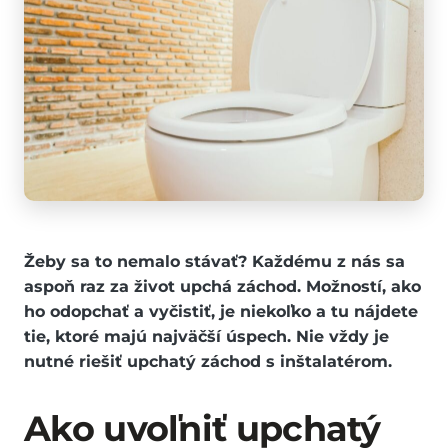
Žeby sa to nemalo stávať? Každému z nás sa
aspoň raz za život upchá záchod. Možností, ako
ho odopchať a vyčistiť, je niekoľko a tu nájdete
tie, ktoré majú najväčší úspech. Nie vždy je
nutné riešiť upchatý záchod s inštalatérom.
Ako uvoľniť upchatý