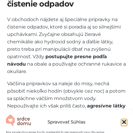
čistenie odpadov
V obchodoch nájdete aj špeciálne prípravky na
čistenie odpadov, ktoré si poradia aj so silnejšími
upchávkami. Zvyčajne obsahujú žieravé
chemikálie ako hydroxid sodný a ďalšie látky,
preto treba pri manipulácii dbať na zvýšenú
opatrnosť. Vždy
postupujte presne podľa
návodu
na obale a používajte ochranné rukavice a
okuliare.
Väčšina prípravkov sa naleje do misy, nechá
pôsobiť niekoľko hodín (obvykle cez noc) a potom
sa spláchne väčším množstvom vody.
Nepoužívajte ich však príliš často,
agresívne látky
môžu poškodiť glazúru misy aj potrubie
. Tiež
ich nikdy nelejte do úplne suchej misy, vždy
Spravovať Súhlas
aspoň s trochou vody.
Na poskytovanie tých najlepších skúseností používame