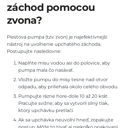
záchod pomocou
zvona?
Piestová pumpa (tzv. zvon) je najefektívnejší
nástroj na uvoľnenie upchatého záchoda.
Postupujte nasledovne:
Naplňte misu vodou asi do polovice, aby
pumpa mala čo nasávať.
Vložte pumpu do misy tesne nad otvor
odpadu, aby priliehala okolo celého obvodu.
Pumpujte rázne hore-dole 10 až 20 krát.
Pracujte svižne, aby sa vytvoril silný tlak,
ktorý upchávku pretlačí.
Ak sa upchávka neuvoľní hneď, zopakujte
postup. Môže to trvať aj niekoľko opakovaní.