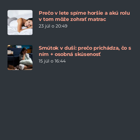
Prečo v lete spíme horšie a akú rolu
v tom môže zohrať matrac
23 júl o 20:49
Smútok v duši: prečo prichádza, čo s
ním + osobná skúsenosť
15 júl o 16:44