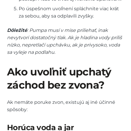
Po úspešnom uvoľnení spláchnite viac krát
za sebou, aby sa odplavili zvyšky.
Dôležité
: Pumpa musí v mise priliehať, inak
nevytvorí dostatočný tlak. Ak je hladina vody príliš
nízko, nepretlačí upchávku, ak je privysoko, voda
sa vyleje na podlahu.
Ako uvoľniť upchatý
záchod bez zvona?
Ak nemáte poruke zvon, existujú aj iné účinné
spôsoby:
Horúca voda a jar