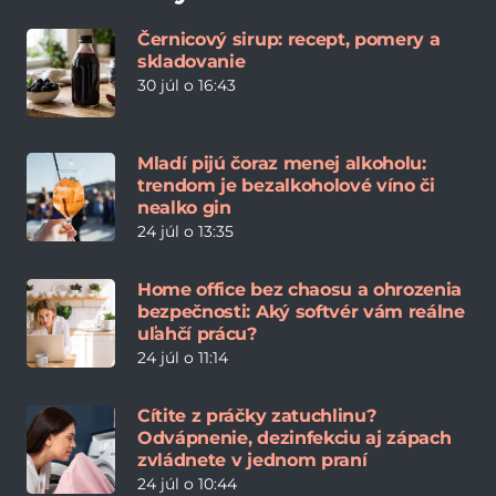
Černicový sirup: recept, pomery a
skladovanie
30 júl o 16:43
Mladí pijú čoraz menej alkoholu:
trendom je bezalkoholové víno či
nealko gin
24 júl o 13:35
Home office bez chaosu a ohrozenia
bezpečnosti: Aký softvér vám reálne
uľahčí prácu?
24 júl o 11:14
Cítite z práčky zatuchlinu?
Odvápnenie, dezinfekciu aj zápach
zvládnete v jednom praní
24 júl o 10:44