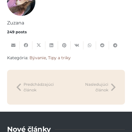
Zuzana
249 posts
Kategória:
Bývanie
,
Tipy a triky
Predchádzajúci
Nasledujúci
článok
článok
Nové články