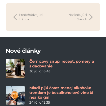
Predchádzajúci
Nasledujúci
článok
článok
Nové články
Černicový sirup: recept, pomery a
skladovanie
30 júl o 16:43
Mladí pijú čoraz menej alkoholu:
trendom je bezalkoholové víno či
nealko gin
24 júl o 13:35