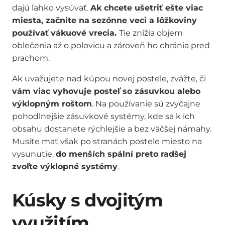
dajú ľahko vysúvať.
Ak chcete ušetriť ešte viac
miesta, začnite na sezónne veci a lôžkoviny
používať
vákuové vrecia.
Tie znížia objem
oblečenia až o polovicu a zároveň ho chránia pred
prachom.
Ak uvažujete nad kúpou novej postele, zvážte, či
vám viac vyhovuje posteľ so zásuvkou alebo
výklopným roštom
. Na používanie sú zvyčajne
pohodlnejšie zásuvkové systémy, kde sa k ich
obsahu dostanete rýchlejšie a bez väčšej námahy.
Musíte mať však po stranách postele miesto na
vysunutie,
do menších spální preto radšej
zvoľte výklopné systémy
.
Kúsky s dvojitým
využitím