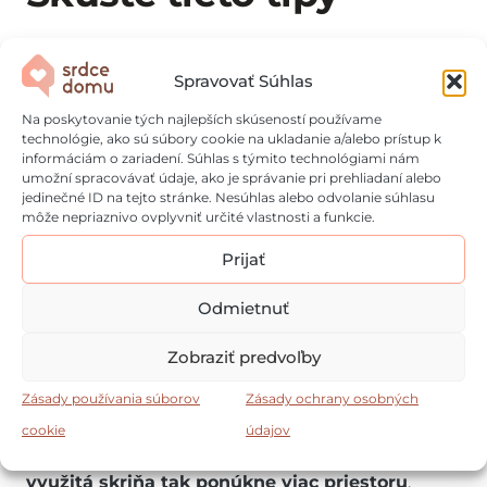
Ak chcete zo skrine v spálni vyťažiť maximum,
Spravovať Súhlas
potrebujete kombinovať poriadok a šikovné
riešenia
.
Začnite tým, že sa zbavíte vecí, ktoré
Na poskytovanie tých najlepších skúseností používame
už nenosíte
ani inak nepoužívate, čím uvoľníte
technológie, ako sú súbory cookie na ukladanie a/alebo prístup k
informáciám o zariadení. Súhlas s týmito technológiami nám
miesto a zjednodušíte organizáciu.
Využívajte aj
umožní spracovávať údaje, ako je správanie pri prehliadaní alebo
vertikálny priestor v skrini.
Pridajte napríklad
jedinečné ID na tejto stránke. Nesúhlas alebo odvolanie súhlasu
môže nepriaznivo ovplyvniť určité vlastnosti a funkcie.
ďalšie police, namontujte dvojité tyče alebo si
kúpte viacnásobné vešiaky (multivešiaky). Tie
Prijať
môžu byť v horizontálnej aj vertikálnej polohe,
pričom
zaberajú menej priestoru, no udržia viac
Odmietnuť
kusov oblečenia
.
Zobraziť predvoľby
Nevynechajte ani vnútornú stranu dvierok.
Sú
Zásady používania súborov
Zásady ochrany osobných
ideálnym miestom pre háčiky na opasky, šatky,
kabelky alebo praktické závesné organizéry, ktoré
cookie
údajov
vám ušetria veľa miesta v zásuvkách.
Dobre
využitá skriňa tak ponúkne viac priestoru
,