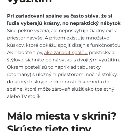
Pri zariaďovaní spálne sa často stáva, že si
ľudia vyberajú krásny, no nepraktický nábytok
.
Síce pekne vyzerá, ale neposkytuje žiadny extra
priestor navyše. A pritom existuje množstvo
kúskov, ktoré dokážu spojiť dizajn s funkčnosťou.
Ak hľadáte tipy,
ako zariadiť spálňu
prakticky aj
štýlovo, siahnite po nábytku s dvojitým využitím.
Okrem postelí sú to napríklad taburetky
(otomany) s úložným priestorom, nočné stolíky,
do ktorých skryjete drobnosti či komoda do
spálne, ktorá môže zároveň slúžiť ako toaletný
alebo TV stolík.
Málo miesta v skrini?
Skúste tieto tipy