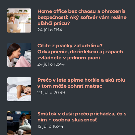
Home office bez chaosu a ohrozenia
bezpečnosti: Aký softvér vám reálne
uľahčí prácu?
24 júl o 11:14
Cítite z práčky zatuchlinu?
Odvápnenie, dezinfekciu aj zápach
zvládnete v jednom praní
24 júl o 10:44
Prečo v lete spíme horšie a akú rolu
v tom môže zohrať matrac
23 júl o 20:49
Smútok v duši: prečo prichádza, čo s
ním + osobná skúsenosť
15 júl o 16:44