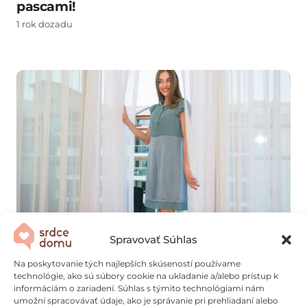
pascami!
1 rok dozadu
Sú zašednuté alebo zažltnuté? 7 spôsobov
Spravovať Súhlas
ako vybieliť záclony
Na poskytovanie tých najlepších skúseností používame
1 rok dozadu
technológie, ako sú súbory cookie na ukladanie a/alebo prístup k
informáciám o zariadení. Súhlas s týmito technológiami nám
umožní spracovávať údaje, ako je správanie pri prehliadaní alebo