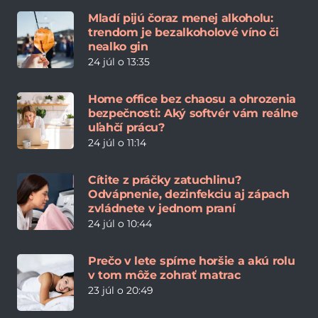
Mladí pijú čoraz menej alkoholu:
trendom je bezalkoholové víno či
nealko gin
24 júl o 13:35
Home office bez chaosu a ohrozenia
bezpečnosti: Aký softvér vám reálne
uľahčí prácu?
24 júl o 11:14
Cítite z práčky zatuchlinu?
Odvápnenie, dezinfekciu aj zápach
zvládnete v jednom praní
24 júl o 10:44
Prečo v lete spíme horšie a akú rolu
v tom môže zohrať matrac
23 júl o 20:49