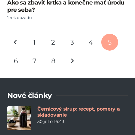
Ako sa zbaviť krtka a konečne mať úrodu
pre seba?
1 rok dozadu
1
2
3
4
5
6
7
8
Nové články
Černicový sirup: recept, pomery a
skladovanie
30 júl o 16:43